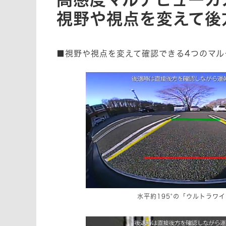
視野や視点を変えて後
■視野や視点を変えて確認できる4つのマル
水平約195°の「ウルトラワ