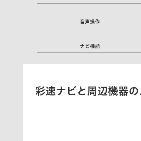
音声操作
ナビ機能
彩速ナビと周辺機器