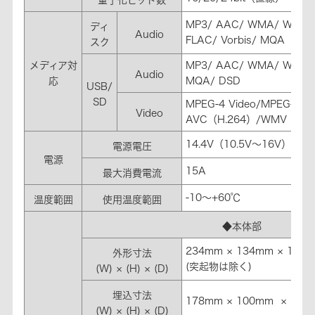
MP3/ AAC/ WMA/ WAV/
ディ
Audio
FLAC/ Vorbis/ MQA
スク
メディア対
MP3/ AAC/ WMA/ WAV/ F
Audio
応
MQA/ DSD
USB/
SD
MPEG-4 Video/MPEG-4
Video
AVC（H.264）/WMV
14.4V（10.5V～16V）
電源電圧
電源
15A
最大消費電流
-10～+60℃
温度範囲
使用温度範囲
◆本体部
234mm × 134mm × 190
外形寸法
(突起物は除く)
(W) × (H) × (D)
埋込寸法
178mm × 100mm × 160
(W) × (H) × (D)