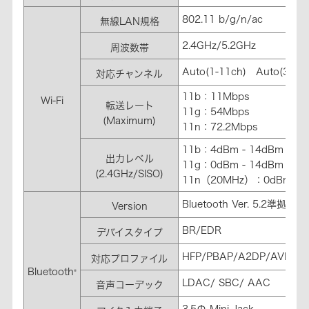
802.11 b/g/n/ac
無線LAN規格
2.4GHz/5.2GHz
周波数帯
Auto(1-11ch) Auto(36-4
対応チャンネル
11b：11Mbps
Wi-Fi
転送レート
11g：54Mbps
(Maximum)
11n：72.2Mbps
11b：4dBm - 14dBm
出力レベル
11g：0dBm - 14dBm
(2.4GHz/SISO)
11n（20MHz）：0dBm-14
Bluetooth Ver. 5.2準拠
Version
BR/EDR
デバイスタイプ
HFP/PBAP/A2DP/AVRCP
対応プロファイル
Bluetooth
®
LDAC/ SBC/ AAC
音声コーデック
3.5Φ Mini-Jack