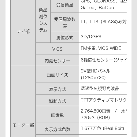
GPS、GLONASS、QZS
受信衛星
Galileo、BeiDou
衛星
測位
受信周波数
L1、L1S（SLASのみ対応）
シス
帯
テム
ナビ部
3D/DGPS
測位形式
FM多重, VICS WIDE
VICS
6軸慣性センサー(ジャイロ3
内蔵センサー
9V型HDパネル
画面サイズ
(1280×720)
透過型広視野角液晶
表示方式
TFTアクティブマトリクス
駆動方式
2,764,800画素 / 水平12
画素数
720×3（RGB）
モニター部
1,677万色 (Real 8bit)
表示方式色数