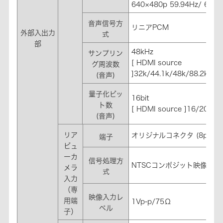
640×480p 59.94Hz/ 60Hz
音声信号方
リニアPCM
外部入出力
式
部
48kHz
サンプリン
[ HDMI source
グ周波数
]32k/44.1k/48k/88.2k/96
(音声)
量子化ビッ
16bit
ト数
[ HDMI source ]16/20/24b
(音声)
リア
オリジナルコネクタ (8pin)
端子
ビュ
ーカ
信号処理方
NTSCコンポジット映像信号/ 
メラ
式
入力
（専
映像入力レ
用端
1Vp-p/75Ω
ベル
子）