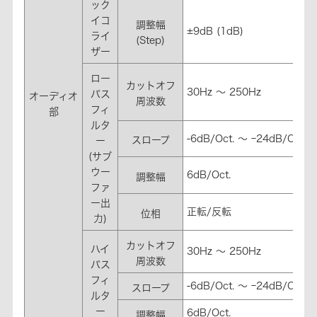
ック
イコ
調整幅
±9dB (1dB)
ライ
(Step)
ザー
ロー
カットオフ
30Hz ～ 250Hz
パス
オーディオ
周波数
フィ
部
ルタ
-6dB/Oct. ～ ｰ24dB/Oct
スロープ
ー
(サブ
ウー
6dB/Oct.
調整幅
ファ
ー出
正転/反転
位相
力)
カットオフ
ハイ
30Hz ～ 250Hz
周波数
パス
フィ
-6dB/Oct. ～ ｰ24dB/Oct
スロープ
ルタ
ー
6dB/Oct.
調整幅