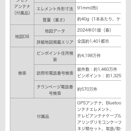
アンテナ
91mm(I形)
エレメント外形寸法
（付属品）
約40g（1本あたり、ケーブ
質量（重さ）
2024年01版（春）
地図データ
地図DB
全国約1,401都市
詳細地図掲載エリア
ピンポイント住所検
約4,198万件
索
総件数：約1,460万件
検索
訪問宅電話番号検索
ピンポイント：約1,325万件
タウンページ電話番
約570万件
号検索
GPSアンテナ、Bluetooth
用
®
ンテナエレメント、
テレビアンテナケーブル、電
付属品
アリングリモコンケーブル
ネジ類セット、取扱/取付説