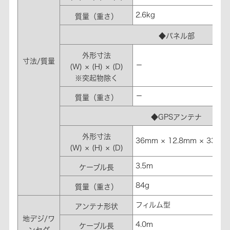
2.6kg
質量（重さ）
◆パネル部
外形寸法
寸法/質量
－
(W) × (H) × (D)
※突起物除く
－
質量（重さ）
◆GPSアンテナ
外形寸法
36mm × 12.8mm × 33mm
(W) × (H) × (D)
3.5m
ケーブル長
84g
質量（重さ）
フィルム型
アンテナ形状
地デジ/ワ
4.0m
ケーブル長
ンセグ