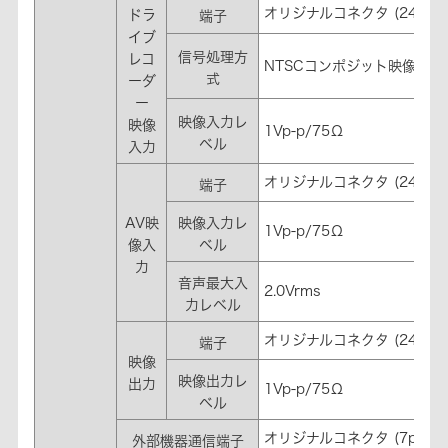
オリジナルコネクタ (24pin
ドラ
端子
イブ
信号処理方
レコ
NTSCコンポジット映像信号/ 
式
ーダ
ー
映像入力レ
映像
1Vp-p/75Ω
ベル
入力
オリジナルコネクタ (24pin
端子
AV映
映像入力レ
1Vp-p/75Ω
像入
ベル
力
音声最大入
2.0Vrms
力レベル
オリジナルコネクタ (24pin
端子
映像
映像出力レ
出力
1Vp-p/75Ω
ベル
オリジナルコネクタ (7pin)
※
外部機器通信端子