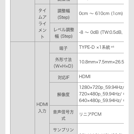
タイ
調整幅
0cm ～ 610cm (1cm)
ムア
(Step)
ライ
レベル調整
メン
-8 ～ 0dB (TW:0.5dB, SP:1
幅 (Step)
ト
TYPE-D ×1系統
※6
端子
外形寸法
10.8mm×7.5mm×26.5mm
（W×H×D）
HDMI
対応IF
1280×720p_59.94Hz/60H
720×480p_59.94Hz/ 60H
解像度
640×480p_59.94Hz/ 60H
HDMI
入力
音声信号方
リニアPCM
式
サンプリン