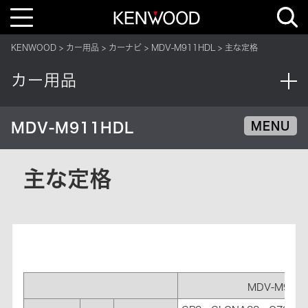
T
o
g
g
KENWOOD
カー用品
カーナビ
MDV-M911HDL
主な定格
l
e
n
カー用品
a
v
i
g
a
MDV-M911HDL
MENU
t
i
o
n
主な定格
MDV-M911