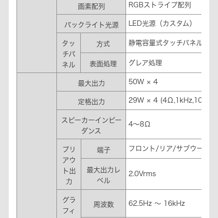
RGBストライプ配列
画素配列
LED光源（カスタム）
バックライト光源
静電容量式タッチパネル
タッ
方式
チパ
グレア処理
表面処理
ネル
50W × 4
最大出力
29W × 4 (4Ω,1kHz,10%TH
定格出力
スピーカーインピー
4～8Ω
ダンス
フロント/リア/サブウーフ
プリ
端子
アウ
最大出力レ
ト出
2.0Vrms
ベル
力
グラ
62.5Hz ～ 16kHz
周波数
フィ