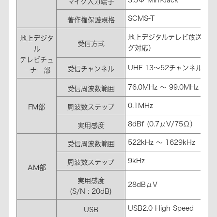
マイク入力端子
SCMS-T
著作権保護規格
地上デジタルテレビ放送方式
地上デジタ
受信方式
グ対応）
ル
テレビチュ
UHF 13～52チャンネル
受信チャンネル
ーナー部
76.0MHz ～ 99.0MHz
受信周波数範囲
0.1MHz
FM部
周波数ステップ
8dBf (0.7μV/75Ω）
実用感度
522kHz ～ 1629kHz
受信周波数範囲
9kHz
周波数ステップ
AM部
実用感度
28dBμV
(S/N : 20dB)
USB2.0 High Speed
USB