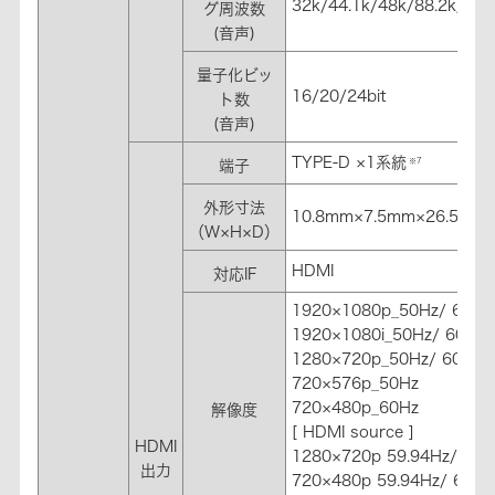
32k/44.1k/48k/88.2k/96
グ周波数
(音声)
量子化ビッ
16/20/24bit
ト数
(音声)
TYPE-D ×1系統
※7
端子
外形寸法
10.8mm×7.5mm×26.5mm
（W×H×D）
HDMI
対応IF
1920×1080p_50Hz/ 60Hz
1920×1080i_50Hz/ 60Hz
1280×720p_50Hz/ 60Hz
720×576p_50Hz
720×480p_60Hz
解像度
[ HDMI source ]
HDMI
1280×720p 59.94Hz/60H
出力
720×480p 59.94Hz/ 60Hz