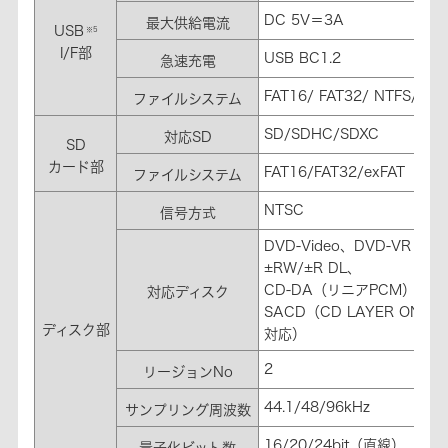
DC 5V＝3A
最大供給電流
USB
※5
I/F部
USB BC1.2
急速充電
FAT16/ FAT32/ NTFS/ ex
ファイルシステム
SD/SDHC/SDXC
対応SD
SD
カード部
FAT16/FAT32/exFAT
ファイルシステム
NTSC
信号方式
DVD-Video、DVD-VR（C
±RW/±R DL、
CD-DA（リニアPCM）、CD
対応ディスク
SACD（CD LAYER ONL
ディスク部
対応）
2
リージョンNo
44.1/48/96kHz
サンプリング周波数
16/20/24bit（直線）
量子化ビット数