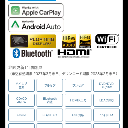
地図更新1年間無料
（申込有効期限 2027年3月末日、ダウンロード期限 2028年2月末日）
ハイレゾ
DVD/DVD
フルセグ
ワンセグ
音源
±R/RW
CD/CD
Bluetooth
HDMI入出力
LDAC対応
-R/RW
内蔵
iPhone
SD/SDXC
USB対応
ワイドFM