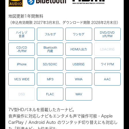
地図更新1年間無料
（申込有効期限 2027年3月末日、ダウンロード期限 2028年2月末日）
ハイレゾ
DVD/DVD
フルセグ
ワンセグ
音源
±R/RW
CD/CD
Bluetooth
HDMI入出力
LDAC対応
-R/RW
内蔵
iPhone
SD/SDXC
USB対応
ワイドFM
VICS WIDE
MP3
WMA
AAC
DSD
FLAC
WAV
7V型HDパネルを搭載したカーナビ。
音声操作に対応しナビもエンタメも声で操作可能・Apple
CarPlay / Android Auto のワンタッチ切り替えにも対応し
た「彩速ナビ」上位モデル。