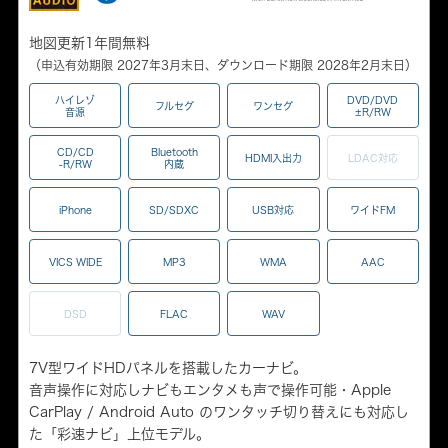
地図更新1年間無料
（申込有効期限 2027年3月末日、ダウンロード期限 2028年2月末日）
ハイレゾ
DVD/DVD
フルセグ
ワンセグ
音源
±R/RW
CD/CD
Bluetooth
HDMI入出力
LDAC対応
-R/RW
内蔵
iPhone
SD/SDXC
USB対応
ワイドFM
VICS WIDE
MP3
WMA
AAC
DSD
FLAC
WAV
7V型ワイドHDパネルを搭載したカーナビ。
音声操作に対応しナビもエンタメも声で操作可能・Apple
CarPlay / Android Auto のワンタッチ切り替えにも対応し
た「彩速ナビ」上位モデル。