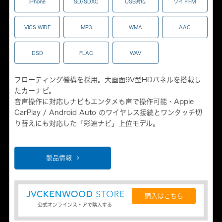
iPhone
SD/SDXC
USB対応
ワイドFM
VICS WIDE
MP3
WMA
AAC
DSD
FLAC
WAV
フローティング機構を採用。大画面9V型HDパネルを搭載し
たカーナビ。
音声操作に対応しナビもエンタメも声で操作可能・Apple
CarPlay / Android Auto のワイヤレス接続とワンタッチ切
り替えにも対応した「彩速ナビ」上位モデル。
製品情報
購入はこちら
公式オンラインストアで購入する