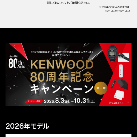
詳しくは
こちら
をご確認ください。
※2026年5月時点の対象機種
MDV-L613W/MDV-L613
驚異の瞬間スクロール
上下左右思いのまま
フリック、ピンチ、ドラッグ、タッチ
彩速ナビの基本操作は、スマートフォンと同じように
指先で直感的に操作が可能。
2026年モデル