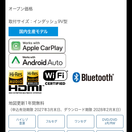
オープン価格
取付サイズ：インダッシュ9V型
国内生産モデル
地図更新1年間無料
（申込有効期限 2027年3月末日、ダウンロード期限 2028年2月末日）
ハイレゾ
DVD/DVD
フルセグ
ワンセグ
音源
±R/RW