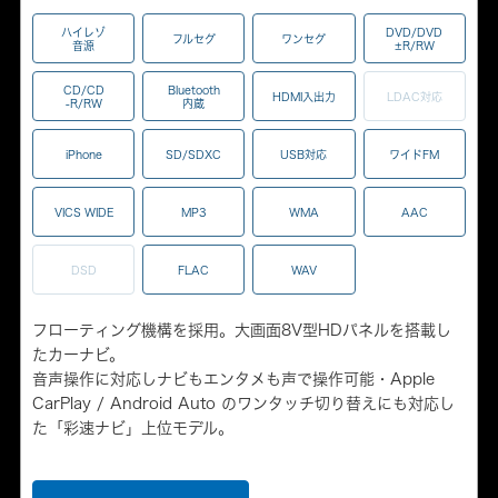
ハイレゾ
DVD/DVD
フルセグ
ワンセグ
音源
±R/RW
CD/CD
Bluetooth
HDMI入出力
LDAC対応
-R/RW
内蔵
iPhone
SD/SDXC
USB対応
ワイドFM
VICS WIDE
MP3
WMA
AAC
DSD
FLAC
WAV
フローティング機構を採用。大画面8V型HDパネルを搭載し
たカーナビ。
音声操作に対応しナビもエンタメも声で操作可能・Apple
CarPlay / Android Auto のワンタッチ切り替えにも対応し
た「彩速ナビ」上位モデル。