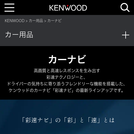
T
o
g
g
KENWOOD
カー用品
カーナビ
l
e
n
カー用品
a
v
i
g
a
t
カーナビ
i
o
n
高画質と高速レスポンスを生み出す
彩速テクノロジーと、
ドライバーの気持ちに寄り添うフレンドリーな機能を搭載した、
ケンウッドのカーナビ「彩速ナビ」の最新ラインアップです。
「彩速ナビ」の「彩」と「速」とは