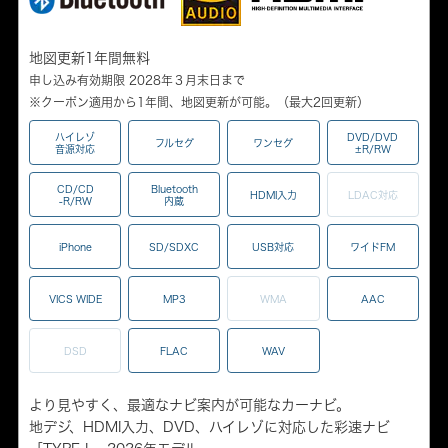
地図更新1年間無料
申し込み有効期限 2028年３月末日まで
※クーポン適用から1年間、地図更新が可能。（最大2回更新）
ハイレゾ
DVD/DVD
フルセグ
ワンセグ
音源対応
±R/RW
CD/CD
Bluetooth
HDMI入力
LDAC対応
-R/RW
内蔵
iPhone
SD/SDXC
USB対応
ワイドFM
VICS WIDE
MP3
WMA
AAC
DSD
FLAC
WAV
より見やすく、最適なナビ案内が可能なカーナビ。
地デジ、HDMI入力、DVD、ハイレゾに対応した彩速ナビ