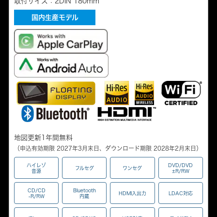
取付サイズ：2DIN 180mm
国内生産モデル
地図更新1年間無料
（申込有効期限 2027年3月末日、ダウンロード期限 2028年2月末日）
ハイレゾ
DVD/DVD
フルセグ
ワンセグ
音源
±R/RW
CD/CD
Bluetooth
HDMI入出力
LDAC対応
-R/RW
内蔵