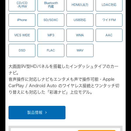
CD/CD
Bluetooth
HDMI入出力
LDAC対応
-R/RW
内蔵
iPhone
SD/SDXC
USB対応
ワイドFM
VICS WIDE
MP3
WMA
AAC
DSD
FLAC
WAV
大画面9V型HDパネルを搭載したインダッシュタイプのカー
ナビ。
音声操作に対応しナビもエンタメも声で操作可能・Apple
CarPlay / Android Auto のワイヤレス接続とワンタッチ切
り替えにも対応した「彩速ナビ」上位モデル。
製品情報