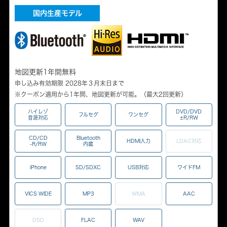
国内生産モデル
地図更新1年間無料
申し込み有効期限 2028年３月末日まで
※クーポン適用から1年間、地図更新が可能。（最大2回更新）
ハイレゾ
DVD/DVD
フルセグ
ワンセグ
音源対応
±R/RW
CD/CD
Bluetooth
HDMI入力
LDAC対応
-R/RW
内蔵
iPhone
SD/SDXC
USB対応
ワイドFM
VICS WIDE
MP3
WMA
AAC
DSD
FLAC
WAV