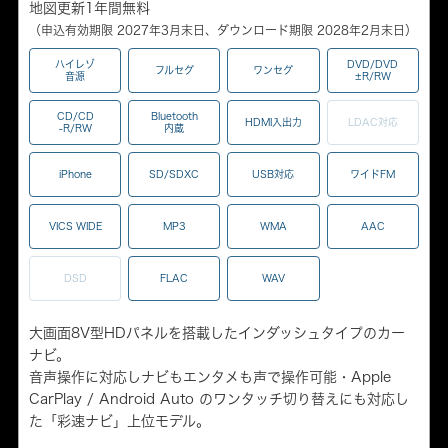
地図更新1年間無料
（申込有効期限 2027年3月末日、ダウンロード期限 2028年2月末日）
ハイレゾ
DVD/DVD
フルセグ
ワンセグ
音源
±R/RW
CD/CD
Bluetooth
HDMI入出力
LDAC対応
-R/RW
内蔵
iPhone
SD/SDXC
USB対応
ワイドFM
VICS WIDE
MP3
WMA
AAC
DSD
FLAC
WAV
大画面8V型HDパネルを搭載したインダッシュタイプのカー
ナビ。
音声操作に対応しナビもエンタメも声で操作可能・Apple
CarPlay / Android Auto のワンタッチ切り替えにも対応し
た「彩速ナビ」上位モデル。