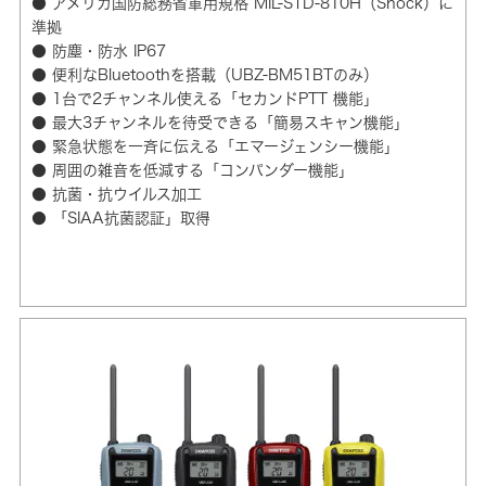
● アメリカ国防総務省軍用規格 MIL-STD-810H（Shock）に
準拠
● 防塵・防水 IP67
● 便利なBluetoothを搭載（UBZ-BM51BTのみ）
● 1台で2チャンネル使える「セカンドPTT 機能」
● 最大3チャンネルを待受できる「簡易スキャン機能」
● 緊急状態を一斉に伝える「エマージェンシー機能」
● 周囲の雑音を低減する「コンパンダー機能」
● 抗菌・抗ウイルス加工
● 「SIAA抗菌認証」取得