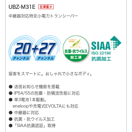
UBZ-M31E
在庫僅少
中継器対応特定小電力トランシーバー
接客をスマートに。おしゃれで小さなボディ。
● 送信お知らせ機能を搭載
● IP54/55の防塵・防噴流性能に対応
● 単3電池1本駆動。
eneloopや充電式EVOLTAにも対応
● 中継器に対応
● 抗菌・抗ウイルス加工
●「SIAA抗菌認証」取得