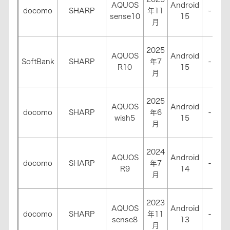
AQUOS
Android
docomo
SHARP
年11
-
-
sense10
15
月
2025
AQUOS
Android
SoftBank
SHARP
年7
-
-
R10
15
月
2025
AQUOS
Android
docomo
SHARP
年6
-
-
wish5
15
月
2024
AQUOS
Android
docomo
SHARP
年7
-
-
R9
14
月
2023
AQUOS
Android
docomo
SHARP
年11
-
-
sense8
13
月