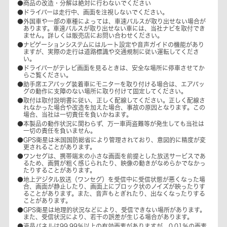
●商品の改造・分解は絶対に行わないでください
●ドライバーは走行中、画面を注視しないでください。
●外国車や一部の車種によっては、車速パルスが取り出せない場合が
あります。車速パルスが取り出せない車には、当社ナビを取付でき
ません。詳しくは販売店にお問い合わせください。
●ナビゲーションシステムにはルート設定や音声ガイドの機能があり
ますが、実際の走行は道路標識や交通規制に従い運転してくださ
い。
●ドライバーがテレビ画面を見るときは、安全な場所に停車させてか
らご覧ください。
●助手席エアバッグ装着車にモニターを取り付ける場合は、エアバッ
グの動作に支障のない場所に取り付けて固定してください。
●取付は取付説明書に従い、正しく配線してください。正しく配線さ
れなかった場合や改造を加えた場合、事故の原因となります。この
場合、当社は一切責任を負いかねます。
●本製品の動作状況に関わらず、万一車両盗難等が発生しても当社は
一切の責任を負いません。
●GPS衛星は米国国防総省により管理されており、意図的に精度が変
更されることがあります。
●ワンセグは、携帯端末の小さな画面を前提とした放送サービスであ
るため、画質が粗く感じられたり、映像の動きがなめらかでなかっ
たりすることがあります。
●地上デジタル放送（ワンセグ）を受信中に受信状態が悪くなった場
合、画面が静止したり、画面上にブロック状のノイズが映ったりす
ることがあります。また、音声もとぎれたり、出なくなったりする
ことがあります。
●GPS衛星は地理的状況などにより、受信できない場所があります。
また、受信状況により、若干の誤差が生じる場合があります。
●液晶パネルは99.99％以上の有効画素がありますが、0.01％の画素