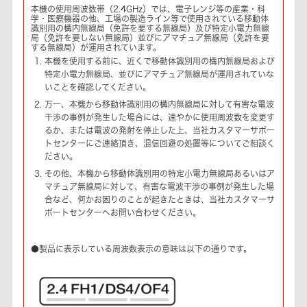
本機の使用周波数帯（2.4GHz）では、電子レンジ等の産業・科
学・医療機器の他、工場の製造ライン等で使用されている移動体
識別用の構内無線局（免許を要する無線局）及び特定小電力無線
局（免許を要しない無線局）並びにアマチュア無線局（免許を要
する無線局）が運用されています。
本機を使用する前に、近くで移動体識別用の構内無線局および
特定小電力無線局、並びにアマチュア無線局が運用されていな
いことを確認してください。
万一、本機から移動体識別用の構内無線局に対して有害な電波
干渉の事例が発生した場合には、速やかに使用周波数を変更す
るか、または電波の発射を停止した上、当社カスタマーサポー
トセンターにご連絡頂き、混信回避の処置等についてご相談く
ださい。
その他、本機から移動体識別用の特定小電力無線局あるいはア
マチュア無線局に対して、有害な電波干渉の事例が発生した場
合など、何かお困りのことが起きたときは、当社カスタマーサ
ポートセンターへお問い合わせください。
●製品に表示している周波数表示の意味は以下の通りです。