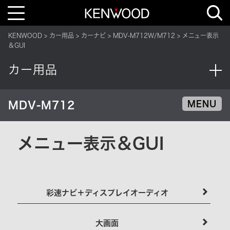
T
o
g
g
KENWOOD
カー用品
カーナビ
MDV-M712W/M712
メニュー表示
l
e
＆GUI
n
a
v
カー用品
i
g
a
t
i
MDV-M712
MENU
o
n
メニュー表示＆GUI
彩速ナビ＋ディスプレイオーディオ
大画面