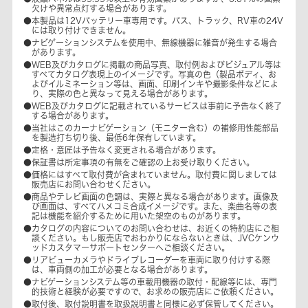
欠けや異常点灯する場合があります。
●本製品は12Vバッテリー車専用です。バス、トラック、RV車の24V
には取り付けできません。
●ナビゲーションシステムを使用中、無線機器に雑音が発生する場合
があります。
●WEB及びカタログに掲載の商品写真、取付例およびビジュアル等は
すべてカタログ表現上のイメージです。写真の色（製品ボディ、お
よびイルミネーション等は、画面、印刷インキや撮影条件などによ
り、実際の色と異なって見える場合があります。
●WEB及びカタログに記載されているサービスは事前に予告なく終了
する場合があります。
●当社はこのカーナビゲーション（モニター含む）の補修用性能部品
を製造打ち切り後、最低6年保有しています。
●定格・意匠は予告なく変更される場合があります。
●保証書は所定事項の有無をご確認の上お受け取りください。
●価格にはすべて取付費が含まれていません。取付費に関しましては
販売店にお問い合わせください。
●商品やテレビ画面の色調は、実際と異なる場合があります。画像及
び画面は、すべてハメコミ合成イメージです。また、楽曲名等の表
記は機能を紹介するために用いた架空のものがあります。
●カタログの内容についてのお問い合わせは、お近くの特約店にご相
談ください。もし販売店でおわかりにならないときは、JVCケンウ
ッドカスタマーサポートセンターへご相談ください。
●リアビューカメラやドライブレコーダーを車両に取り付けする際
は、車両側の加工が必要となる場合があります。
●ナビゲーションシステム等の車載用機器の取付・配線等には、専門
的技術と経験が必要ですので、お求めの販売店にご依頼ください。
●取付後、取付説明書を取扱説明書と同様に必ず保管してください。