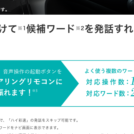
けて
候補ワード
を発話すれ
※1
※2
で、「ハイ彩速」の発話をスキップ可能です。
ワードをナビ画面に表示できます。