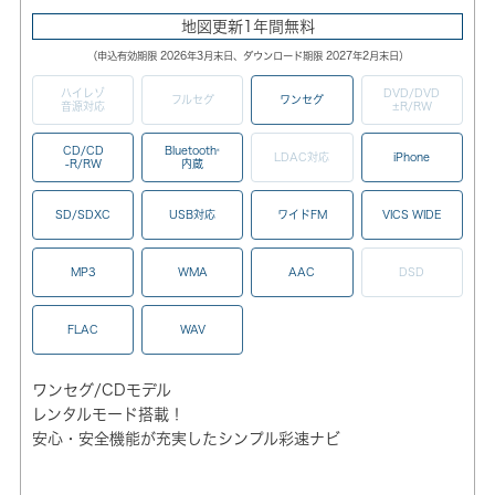
地図更新1年間無料
（申込有効期限 2026年3月末日、ダウンロード期限 2027年2月末日）
ハイレゾ
DVD/DVD
フルセグ
ワンセグ
音源対応
±R/RW
CD/CD
Bluetooth
®
LDAC対応
iPhone
-R/RW
内蔵
SD/SDXC
USB対応
ワイドFM
VICS WIDE
MP3
WMA
AAC
DSD
FLAC
WAV
ワンセグ/CDモデル
レンタルモード搭載！
安心・安全機能が充実したシンプル彩速ナビ