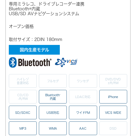
専用ミラレコ、ドライブレコーダー連携
Bluetooth®内蔵
USB/SD AVナビゲーションシステム
オープン価格
取付サイズ：2DIN 180mm
国内生産モデル
ハイレゾ
DVD/DVD
フルセグ
ワンセグ
音源対応
±R/RW
CD/CD
Bluetooth
®
LDAC対応
iPhone
-R/RW
内蔵
SD/SDXC
USB対応
ワイドFM
VICS WIDE
MP3
WMA
AAC
DSD