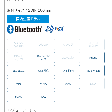
取付サイズ：2DIN 200mm
国内生産モデル
ハイレゾ
DVD/DVD
フルセグ
ワンセグ
音源対応
±R/RW
CD/CD
Bluetooth
®
LDAC対応
iPhone
-R/RW
内蔵
SD/SDXC
USB対応
ワイドFM
VICS WIDE
MP3
WMA
AAC
DSD
FLAC
WAV
TVチューナーレス