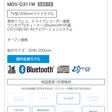
MDV-D311W
生産完了品
7V型/200mmワイドモデル
専用ミラレコ、ドライブレコーダー連携
ワンセグTVチューナー/Bluetooth®内蔵
CD/USB/SD AVナビゲーションシステム
オープン価格
取付サイズ：2DIN 200mm
国内生産モデル
地図更新1年間無料
（申込有効期限 2026年3月末日、ダウンロード期限 2027年2月末日）
ハイレゾ
DVD/DVD
フルセグ
ワンセグ
音源対応
±R/RW
CD/CD
Bluetooth
®
LDAC対応
iPhone