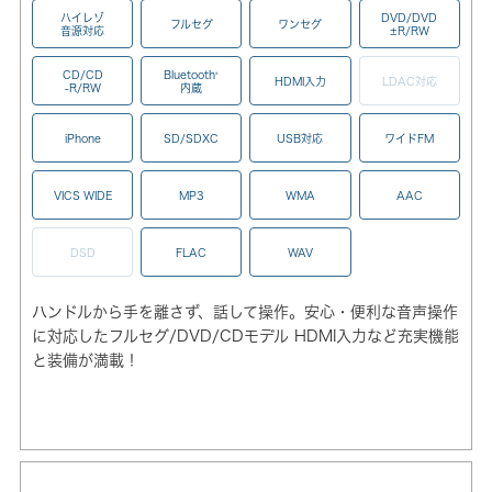
ハイレゾ
DVD/DVD
フルセグ
ワンセグ
音源対応
±R/RW
CD/CD
Bluetooth
®
HDMI入力
LDAC対応
-R/RW
内蔵
iPhone
SD/SDXC
USB対応
ワイドFM
VICS WIDE
MP3
WMA
AAC
DSD
FLAC
WAV
ハンドルから手を離さず、話して操作。安心・便利な音声操作
に対応したフルセグ/DVD/CDモデル HDMI入力など充実機能
と装備が満載！