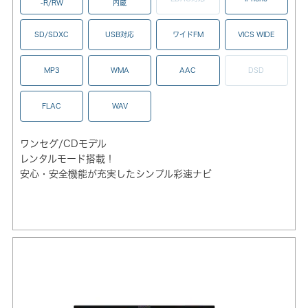
-R/RW
内蔵
SD/SDXC
USB対応
ワイドFM
VICS WIDE
MP3
WMA
AAC
DSD
FLAC
WAV
ワンセグ/CDモデル
レンタルモード搭載！
安心・安全機能が充実したシンプル彩速ナビ