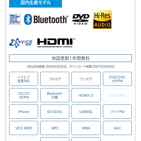
国内生産モデル
地図更新1年間無料
（申込有効期限 2026年3月末日、ダウンロード期限 2027年2月末日）
ハイレゾ
DVD/DVD
フルセグ
ワンセグ
音源対応
±R/RW
CD/CD
Bluetooth
®
HDMI入力
LDAC対応
-R/RW
内蔵
iPhone
SD/SDXC
USB対応
ワイドFM
VICS WIDE
MP3
WMA
AAC