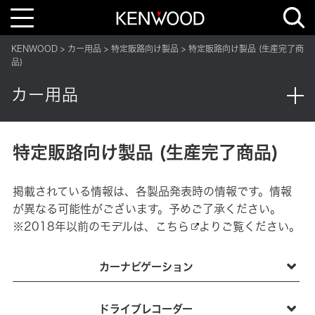
T
o
g
g
KENWOOD
カー用品
特定販路向け製品
特定販路向け製品 (生産完了商
l
e
品)
n
a
カー用品
v
i
g
a
t
i
特定販路向け製品 (生産完了商品)
o
n
掲載されている情報は、各製品発表時の情報です。情報
が異なる可能性がございます。予めご了承ください。
※2018年以前のモデルは、
こちら
よりご覧ください。
カーナビゲーション
ドライブレコーダー