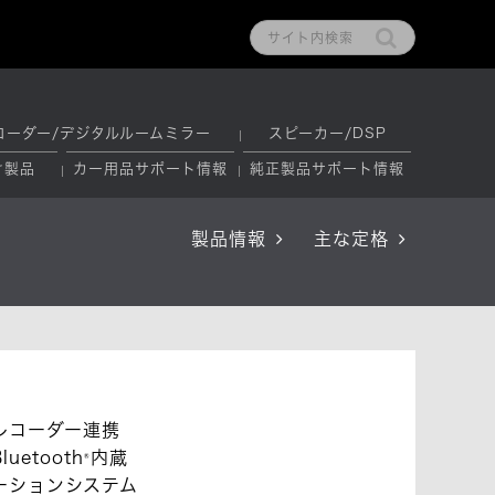
コーダー/デジタルルームミラー
スピーカー/DSP
け製品
カー用品サポート情報
純正製品サポート情報
製品情報
主な定格
レコーダー連携
etooth
内蔵
®
ビゲーションシステム