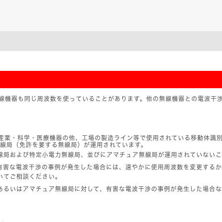
の無線機器も同じ周波数を使っていることがあります。他の無線機器との電波干
等の産業・科学・医療機器の他、工場の製造ライン等で使用されている移動体識
線局（免許を要する無線局）が運用されています。
線局および特定小電力無線局、並びにアマチュア無線局が運用されていないこ
有害な電波干渉の事例が発生した場合には、速やかに使用周波数を変更する
いてご相談ください。
あるいはアマチュア無線局に対して、有害な電波干渉の事例が発生した場合