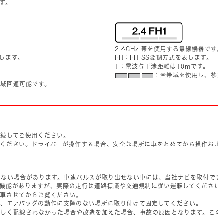
す。
2.4GHz 帯を使用する無線機器です
表します。
FH：FH-SS変調方式を表します。
1：電波与干渉距離は10mです。
：全帯域を使用し、移
帯域回避可能です。
接続してご使用ください。
でください。ドライバーが操作する場合、安全な場所に車をとめてから操作お
せない場合があります。車速パルスが取り出せない車には、当社ナビを取付で
の機能がありますが、実際の走行は道路標識や交通規制に従い運転してくださ
停車させてからご覧ください。
は、エアバッグの動作に支障のない場所に取り付けて固定してください。
正しく配線されなかった場合や改造を加えた場合、事故の原因となります。こ