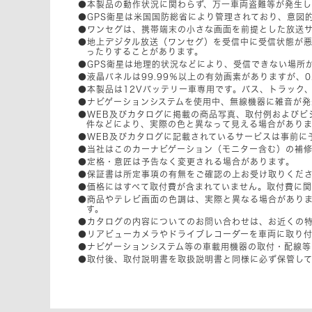
●本製品の動作状況に関わらず、万一車両盗難等が発生
●GPS衛星は米国国防総省により管理されており、意図
●ワンセグは、携帯端末の小さな画面を前提とした放送
●地上デジタル放送（ワンセグ）を受信中に受信状態が
ったりすることがあります。
●GPS衛星は地理的状況などにより、受信できない場所
●液晶パネルは99.99％以上の有効画素がありますが、
●本製品は12Vバッテリー車専用です。バス、トラック、
●ナビゲーションシステムを使用中、無線機器に雑音が発
●WEB及びカタログに掲載の商品写真、取付例およびビ
件などにより、実際の色と異なって見える場合があり
●WEB及びカタログに記載されているサービスは事前に
●当社はこのカーナビゲーション（モニター含む）の補修
●定格・意匠は予告なく変更される場合があります。
●保証書は所定事項の有無をご確認の上お受け取りくだ
●価格にはすべて取付費が含まれていません。取付費に
●商品やテレビ画面の色調は、実際と異なる場合があり
す。
●カタログの内容についてのお問い合わせは、お近くの特
●リアビューカメラやドライブレコーダーを車両に取り
●ナビゲーションシステム等の車載用機器の取付・配線
●取付後、取付説明書を取扱説明書と同様に必ず保管し