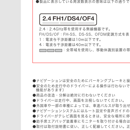
●製品に表示している周波数表示の意味は以下の通りで
2.4：2.4GHz帯を使用する無線機器です。
FH/DS/OF：FH-SS、DS-SS、OFDM変調方式を
1：電波与干渉距離は10m以下です。
4：電波与干渉距離は40m以下です。
：全帯域を使用し、移動体識別装置の
●ナビゲーションは安全のためにパーキングブレーキと
●安全のため走行中のドライバーによる操作は行わない
機能があります）
●商品の改造・分解は絶対に行わないでください
●ドライバーは走行中、画面を注視しないでください。
●外国車や一部の車種によっては、車速パルスが取り出
●ナビゲーションシステムにはルート設定や音声ガイド
●ドライバーがテレビ画面を見るときは、安全な場所に
●助手席エアバッグ装着車にモニターを取り付ける場合
●取付は取付説明書に従い、正しく配線してください。