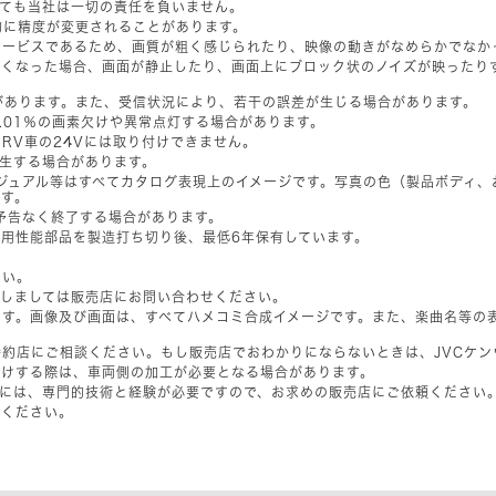
しても当社は一切の責任を負いません。
的に精度が変更されることがあります。
サービスであるため、画質が粗く感じられたり、映像の動きがなめらかでなか
悪くなった場合、画面が静止したり、画面上にブロック状のノイズが映ったり
があります。また、受信状況により、若干の誤差が生じる場合があります。
0.01％の画素欠けや異常点灯する場合があります。
RV車の24Vには取り付けできません。
生する場合があります。
ジュアル等はすべてカタログ表現上のイメージです。写真の色（製品ボディ、
ます。
予告なく終了する場合があります。
用性能部品を製造打ち切り後、最低6年保有しています。
さい。
関しましては販売店にお問い合わせください。
ます。画像及び画面は、すべてハメコミ合成イメージです。また、楽曲名等の
約店にご相談ください。もし販売店でおわかりにならないときは、JVCケ
付けする際は、車両側の加工が必要となる場合があります。
等には、専門的技術と経験が必要ですので、お求めの販売店にご依頼ください
てください。