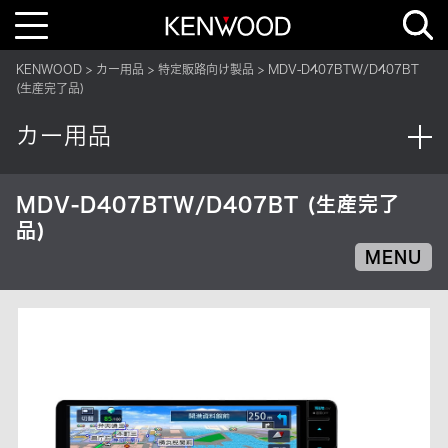
T
o
g
g
KENWOOD
カー用品
特定販路向け製品
MDV-D407BTW/D407BT
l
e
(生産完了品)
n
a
v
カー用品
i
g
a
t
i
MDV-D407BTW/D407BT (生産完了
o
品)
n
MENU