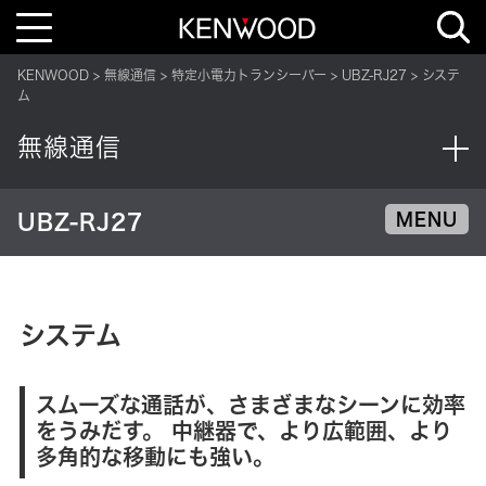
T
o
g
g
KENWOOD
無線通信
特定小電力トランシーバー
UBZ-RJ27
システ
l
e
ム
n
a
v
無線通信
i
g
a
t
i
UBZ-RJ27
MENU
o
n
システム
スムーズな通話が、さまざまなシーンに効率
をうみだす。 中継器で、より広範囲、より
多角的な移動にも強い。