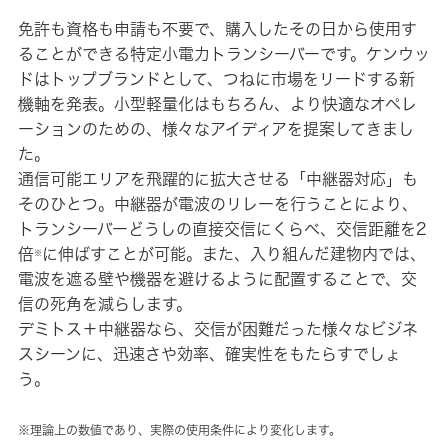
免許も資格も申請も不要で、購入したその日から使用す
ることができる特定小電力トランシーバーです。ケンウッ
ドはトップブランドとして、つねに市場をリードする新
機軸を発表。小型軽量化はもちろん、より快適なオペレ
ーションのための、様々なアイディアを提案してきまし
た。
通信可能エリアを飛躍的に拡大させる「中継器対応」も
そのひとつ。中継器が電波のリレーを行うことにより、
トランシーバーどうしの直接交信にくらべ、交信距離を2
倍
に伸ばすことが可能。また、入り組んだ建物内では、
※
電波を遮る壁や機器を避けるように配置することで、交
信の死角を減らします。
デミトス＋中継器なら、交信が困難だった様々なビジネ
スシーンに、迅速さや効率、確実性をもたらすでしょ
う。
※理論上の数値であり、実際の使用条件により変化します。