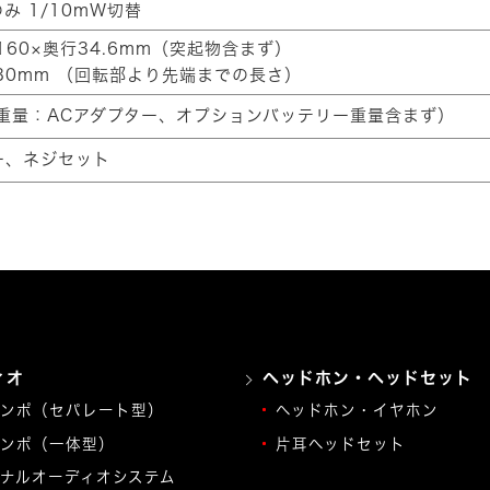
のみ 1/10mW切替
160×奥行34.6mm（突起物含まず）
30mm （回転部より先端までの長さ）
体重量：ACアダプター、オプションバッテリー重量含まず）
ー、ネジセット
ィオ
ヘッドホン・ヘッドセット
ンポ（セパレート型）
ヘッドホン・イヤホン
ンポ（一体型）
片耳ヘッドセット
ナルオーディオシステム