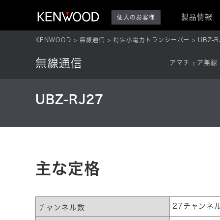
製品情報
個人のお客様
KENWOOD
無線通信
特定小電力トランシーバー
UBZ-R
無線通信
アマチュア無線
UBZ-RJ27
主な定格
27チャンネ
チャンネル数