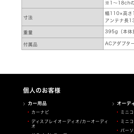
※1～18ch
幅110×高さ
寸法
アンテナ長1
395g（本
重量
ACアダプタ
付属品
個人のお客様
カー用品
オーデ
カーナビ
ミニコ
ディスプレイオーディオ/カーオーディ
ミニコ
オ
パーソ