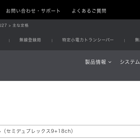
お問い合わせ・サポート
よくあるご質問
J27
主な定格
無線登録局
特定小電力トランシーバー
無
製品情報
システ
ル（セミデュプレックス9+18ch）