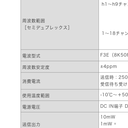
h1～h9チ
周波数範囲
［セミデュプレックス］
1～18チャ
F3E（8K50
電波型式
±4ppm
周波数安定度
送信時：25
消費電流
受信待ち受け
-10℃～＋
使用温度範囲
DC IN端子 D
電源電圧
10mW
1mW
送信出力
※