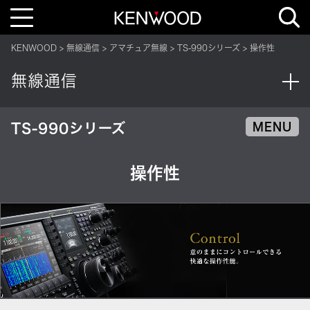
T
o
g
g
KENWOOD
無線通信
アマチュア無線
TS-990シリーズ
操作性
l
e
n
無線通信
a
v
i
g
a
TS-990シリーズ
MENU
t
i
o
n
操作性