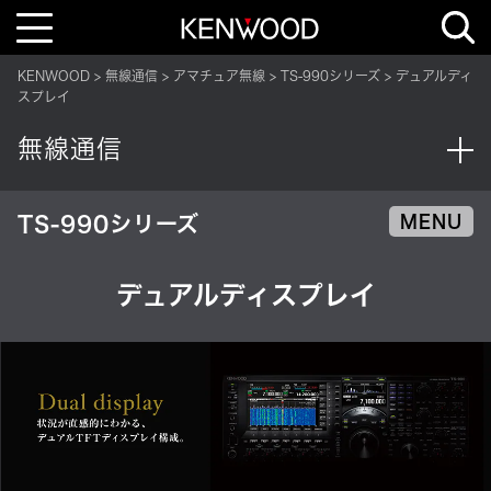
T
o
g
g
KENWOOD
無線通信
アマチュア無線
TS-990シリーズ
デュアルディ
l
e
スプレイ
n
a
v
無線通信
i
g
a
t
i
TS-990シリーズ
MENU
o
n
デュアルディスプレイ