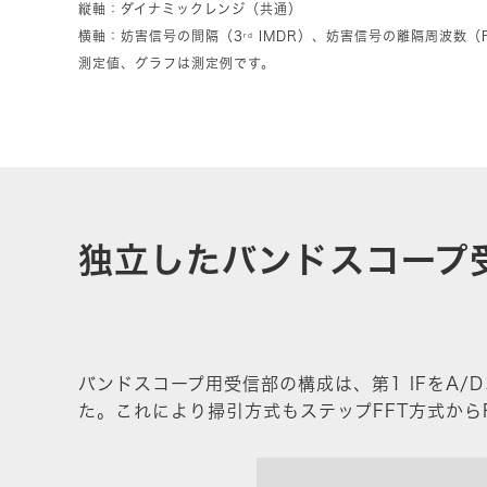
縦軸：ダイナミックレンジ（共通）
横軸：妨害信号の間隔（3
IMDR）、妨害信号の離隔周波数（R
rd
測定値、グラフは測定例です。
独立したバンドスコープ
バンドスコープ用受信部の構成は、第1 IFをA/
た。これにより掃引方式もステップFFT方式から