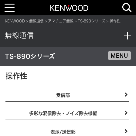
T
o
g
g
KENWOOD
無線通信
アマチュア無線
TS-890シリーズ
操作性
l
e
n
無線通信
a
v
i
g
a
TS-890シリーズ
MENU
t
i
o
n
操作性
受信部
多彩な混信除去・ノイズ除去機能
表示/送信部