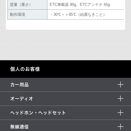
質量（重さ）
ETC車載器 90g、ETCアンテナ 65g
動作環境
－30℃～＋85℃（結露なきこと）
個人のお客様
カー用品
オーディオ
ヘッドホン・ヘッドセット
無線通信