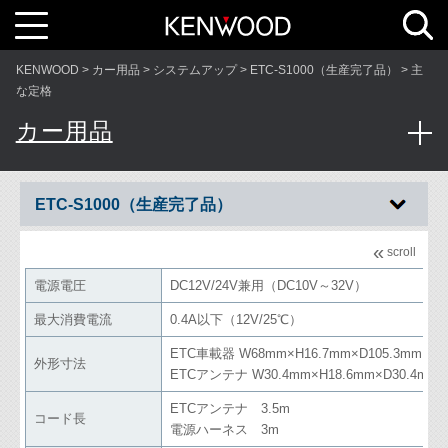
T
o
g
g
l
KENWOOD
カー用品
システムアップ
ETC-S1000（生産完了品）
主
e
n
な定格
a
v
カー用品
i
g
a
t
i
o
n
ETC-S1000（生産完了品）
«
scroll
電源電圧
DC12V/24V兼用（DC10V～32V）
最大消費電流
0.4A以下（12V/25℃）
ETC車載器 W68mm×H16.7mm×D105.3mm
外形寸法
ETCアンテナ W30.4mm×H18.6mm×D30.4mm
ETCアンテナ 3.5m
コード長
電源ハーネス 3m