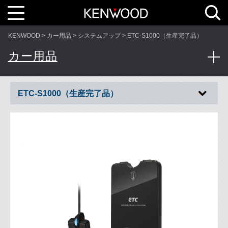
T
o
g
g
l
KENWOOD
カー用品
システムアップ
ETC-S1000（生産完了品）
e
n
a
カー用品
v
i
g
a
t
i
ETC-S1000（生産完了品）
o
n