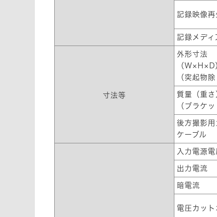
記録映像再
記録メディ
外形寸法
（W×H×D
（突起物除
質量（重さ
寸法等
（ブラケッ
後方撮影用
ケーブル
入力電源電
出力電流
暗電流
電圧カット