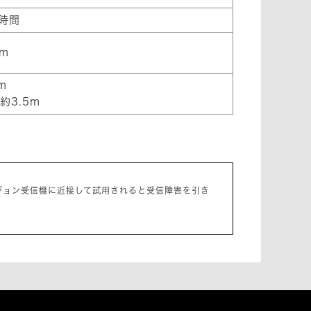
0時間
mm
m
3.5m
ジョン受信機に近接して試用されると受信障害を引き