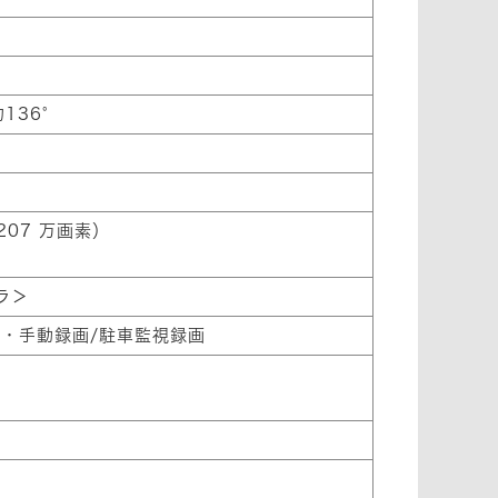
136°
約207 万画素）
)
ラ＞
ド・手動録画/駐車監視録画