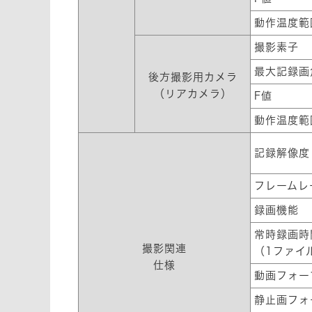
動作温度範
撮影素子
最大記録画
後方撮影用カメラ
（リアカメラ）
F値
動作温度範
記録解像度
フレームレ
録画機能
常時録画時
撮影関連
（1ファイ
仕様
動画フォー
静止画フォ