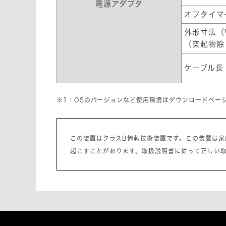
電源アダプタ
オフタイマ
外形寸法（
（突起物除
ケーブル長
※1：OSのバージョンなど使用環境はダウンロードペー
この装置はクラスB情報技術装置です。この装置は
起こすことがあります。取扱説明書に従って正しい