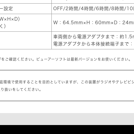
ー設定
OFF/2時間/4時間/6時間/8時間/1
W×H×D）
W：64.5mm×H：60mm×D：24
く）
車両側から電源アダプタまで：約1.5
電源アダプタから本体接続端子まで：約
ジをご確認ください。ビューアーソフトは最新バージョンをお使いください。
家庭環境で使用することを目的としていますが、この装置がラジオやテレビビ
取り扱いをしてください。