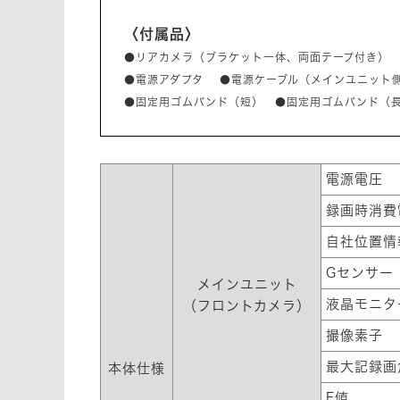
〈付属品〉
●リアカメラ（ブラケット一体、両面テープ付き） 
●電源アダプタ ●電源ケーブル（メインユニット側：
●固定用ゴムバンド（短） ●固定用ゴムバンド（長）
電源電圧
録画時消費
自社位置情
Gセンサー
メインユニット
液晶モニタ
（フロントカメラ）
撮像素子
最大記録画
本体仕様
F値