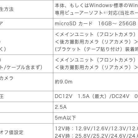
本体、もしくはWindows
標準のWind
®
生方法
専用ビューアーソフト
対応(当社ホ
※1
ア
microSD カード 16GB～ 256GB
＜メインユニット（フロントカメラ）＞W2
）
＜後方撮影用カメラ（リアカメラ）＞W7
く）
(ブラケット（テープ貼り付け）装着時
）
＜メインユニット（フロントカメラ）＞48
ト/ケーブル含まず）
＜後方撮影用カメラ（リアカメラ）＞
カメラ
約9.0m
圧
DC12V 1.5A（最大）/DC24V 
2.5A
5mA以下
12V時：12.9V/12.6V/12.3V/12.
オフ値設定
24V時：25.8V/25.2V/24.6V/24.