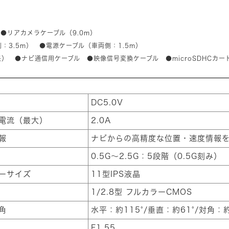
●リアカメラケーブル（9.0m）
3.5m） ●電源ケーブル（車両側：1.5m）
 ●ナビ通信用ケーブル ●映像信号変換ケーブル ●microSDHCカード(
DC5.0V
電流（最大）
2.0A
報
ナビからの高精度な位置・速度情報
0.5G～2.5G：5段階（0.5G刻み）
ーサイズ
11型IPS液晶
1/2.8型 フルカラーCMOS
角
水平：約115°/垂直：約61°/対角：約
F1.55