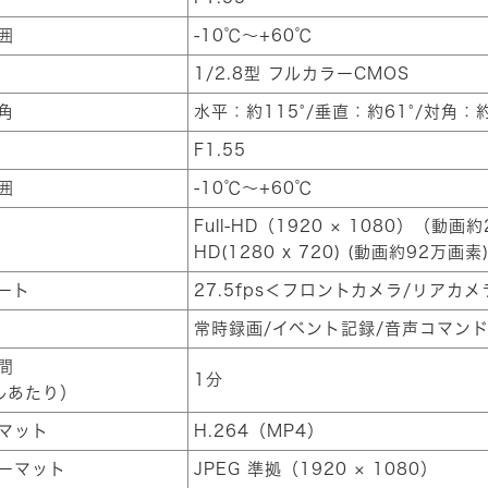
囲
-10℃～+60℃
1/2.8型 フルカラーCMOS
角
水平：約115°/垂直：約61°/対角：約
F1.55
囲
-10℃～+60℃
Full-HD（1920 × 1080）（動画
HD(1280 x 720) (動画約92万画素
ート
27.5fps＜フロントカメラ/リアカメ
常時録画/イベント記録/音声コマン
間
1分
ルあたり）
マット
H.264（MP4）
ーマット
JPEG 準拠（1920 × 1080）