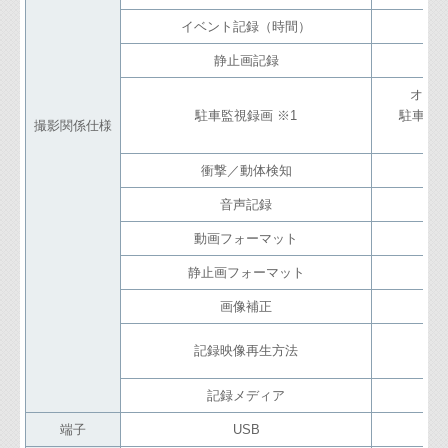
イベント記録（時間）
静止画記録
オフタイ
駐車監視録画 ※1
駐車監視
撮影関係仕様
衝撃／動体検知
音声記録
動画フォーマット
静止画フォーマット
画像補正
記録映像再生方法
W
記録メディア
mi
端子
USB