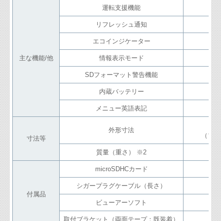
運転支援機能
リフレッシュ通知
エコインジケーター
主な機能/他
情報表示モード
SDフォーマット警告機能
内蔵バッテリー
メニュー英語表記
外形寸法
（ブラケ
寸法等
質量（重さ） ※2
microSDHCカード
シガープラグケーブル（長さ）
付属品
ビューアーソフト
取付ブラケット（両面テープ：既装着）