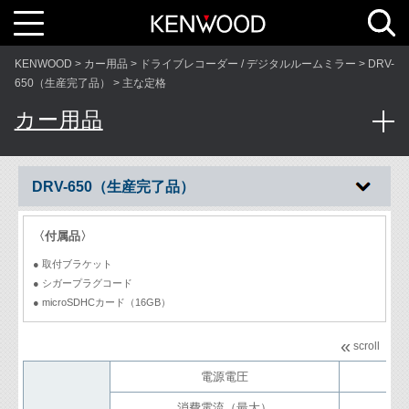
T
o
g
g
l
KENWOOD
カー用品
ドライブレコーダー / デジタルルームミラー
DRV-
e
n
650（生産完了品）
主な定格
a
v
カー用品
i
g
a
t
i
o
n
DRV-650（生産完了品）
〈付属品〉
● 取付ブラケット
● シガープラグコード
● microSDHCカード（16GB）
«
scroll
電源電圧
消費電流（最大）