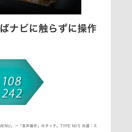
ばナビに触らずに操作
「MENU」→「音声操作」のタッチ。TYPE M/S 共通：ス