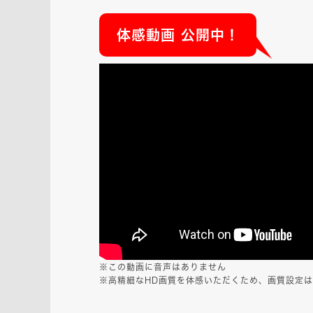
体感動画 公開中！
※この動画に音声はありません
※高精細なHD画質を体感いただくため、画質設定は「1