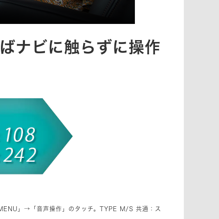
ばナビに触らずに操作
「MENU」→「音声操作」のタッチ。TYPE M/S 共通：ス