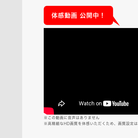
体感動画 公開中！
※この動画に音声はありません
※高精細なHD画質を体感いただくため、画質設定は「1