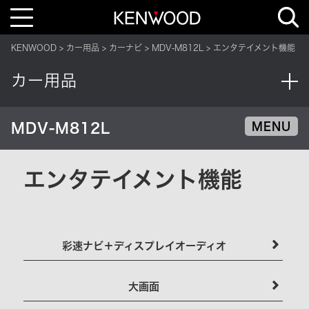
T
o
g
g
KENWOOD
カー用品
カーナビ
MDV-M812L
エンタテイメント機能
l
e
n
カー用品
a
v
i
g
a
MDV-M812L
MENU
t
i
o
n
エンタテイメント機能
彩速ナビ＋ディスプレイオーディオ
大画面