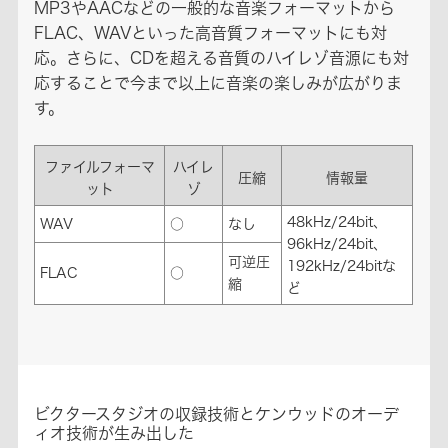
MP3やAACなどの一般的な音楽フォーマットから
FLAC、WAVといった高音質フォーマットにも対
応。さらに、CDを超える音質のハイレゾ音源にも対
応することで今まで以上に音楽の楽しみが広がりま
す。
ファイルフォーマ
ハイレ
圧縮
情報量
ット
ゾ
48kHz/24bit、
WAV
○
なし
96kHz/24bit、
可逆圧
192kHz/24bitな
FLAC
○
縮
ど
ビクタースタジオの収録技術とケンウッドのオーデ
ィオ技術が生み出した