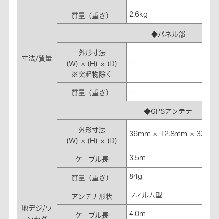
2.6kg
質量（重さ）
◆パネル部
外形寸法
寸法/質量
－
(W) × (H) × (D)
※突起物除く
－
質量（重さ）
◆GPSアンテナ
外形寸法
36mm × 12.8mm × 33mm
(W) × (H) × (D)
3.5m
ケーブル長
84g
質量（重さ）
フィルム型
アンテナ形状
地デジ/ワ
4.0m
ケーブル長
ンセグ