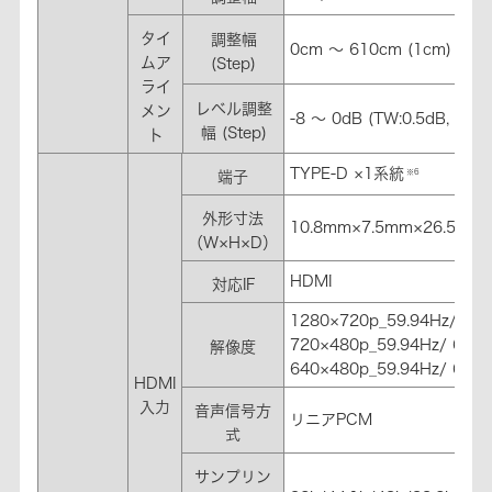
タイ
調整幅
0cm ～ 610cm (1cm)
ムア
(Step)
ライ
レベル調整
メン
-8 ～ 0dB (TW:0.5dB, SP:1
幅 (Step)
ト
TYPE-D ×1系統
※6
端子
外形寸法
10.8mm×7.5mm×26.5mm
（W×H×D）
HDMI
対応IF
1280×720p_59.94Hz/60H
720×480p_59.94Hz/ 60H
解像度
640×480p_59.94Hz/ 60H
HDMI
入力
音声信号方
リニアPCM
式
サンプリン