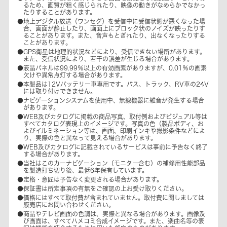
るため、画質が粗く感じられたり、映像の動きがなめらかでなかっ
たりすることがあります。
●地上デジタル放送（ワンセグ）を受信中に受信状態が悪くなった場
合、画面が静止したり、画面上にブロック状のノイズが映ったりす
ることがあります。また、音声もとぎれたり、出なくなったりする
ことがあります。
●GPS衛星は地理的状況などにより、受信できない場所があります。
また、受信状況により、若干の誤差が生じる場合があります。
●液晶パネルは99.99％以上の有効画素がありますが、0.01％の画素
欠けや異常点灯する場合があります。
●本製品は12Vバッテリー車専用です。バス、トラック、RV車の24V
には取り付けできません。
●ナビゲーションシステムを使用中、無線機器に雑音が発生する場合
があります。
●WEB及びカタログに掲載の商品写真、取付例およびビジュアル等は
すべてカタログ表現上のイメージです。写真の色（製品ボディ、お
よびイルミネーション等は、画面、印刷インキや撮影条件などによ
り、実際の色と異なって見える場合があります。
●WEB及びカタログに記載されているサービスは事前に予告なく終了
する場合があります。
●当社はこのカーナビゲーション（モニター含む）の補修用性能部品
を製造打ち切り後、最低6年保有しています。
●定格・意匠は予告なく変更される場合があります。
●保証書は所定事項の有無をご確認の上お受け取りください。
●価格にはすべて取付費が含まれていません。取付費に関しましては
販売店にお問い合わせください。
●商品やテレビ画面の色調は、実際と異なる場合があります。画像及
び画面は、すべてハメコミ合成イメージです。また、楽曲名等の表