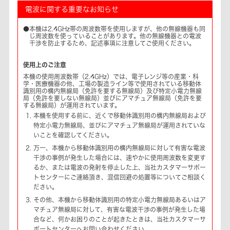
電波に関する重要なお知らせ
●本機は2.4GHz帯の周波数帯を使用しますが、他の無線機器も同
じ周波数を使っていることがあります。他の無線機器との電波
干渉を防止するため、記述事項に注意してご使用ください。
使用上のご注意
本機の使用周波数帯（2.4GHz）では、電子レンジ等の産業・科
学・医療機器の他、工場の製造ライン等で使用されている移動体
識別用の構内無線局（免許を要する無線局）及び特定小電力無線
局（免許を要しない無線局）並びにアマチュア無線局（免許を要
する無線局）が運用されています。
本機を使用する前に、近くで移動体識別用の構内無線局および
特定小電力無線局、並びにアマチュア無線局が運用されていな
いことを確認してください。
万一、本機から移動体識別用の構内無線局に対して有害な電波
干渉の事例が発生した場合には、速やかに使用周波数を変更す
るか、または電波の発射を停止した上、当社カスタマーサポー
トセンターにご連絡頂き、混信回避の処置等についてご相談く
ださい。
その他、本機から移動体識別用の特定小電力無線局あるいはア
マチュア無線局に対して、有害な電波干渉の事例が発生した場
合など、何かお困りのことが起きたときは、当社カスタマーサ
ポートセンターへお問い合わせください。