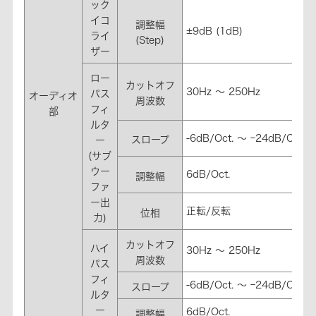
ック
イコ
調整幅
±9dB (1dB)
ライ
(Step)
ザー
ロー
カットオフ
30Hz ～ 250Hz
パス
オーディオ
周波数
フィ
部
ルタ
-6dB/Oct. ～ ｰ24dB/Oct
スロープ
ー
(サブ
ウー
6dB/Oct.
調整幅
ファ
ー出
正転/反転
位相
力)
カットオフ
ハイ
30Hz ～ 250Hz
周波数
パス
フィ
-6dB/Oct. ～ ｰ24dB/Oct
スロープ
ルタ
ー
6dB/Oct.
調整幅