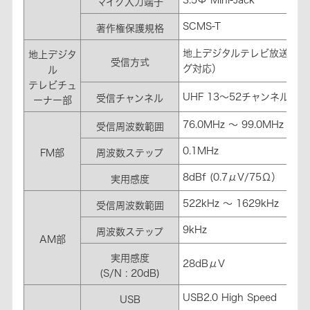
マイク入力端子
SCMS-T
著作権保護規格
地上デジタルテレビ放送方式
地上デジタ
受信方式
グ対応）
ル
テレビチュ
UHF 13～52チャンネル
受信チャンネル
ーナー部
76.0MHz ～ 99.0MHz
受信周波数範囲
0.1MHz
FM部
周波数ステップ
8dBf (0.7μV/75Ω）
実用感度
522kHz ～ 1629kHz
受信周波数範囲
9kHz
周波数ステップ
AM部
実用感度
28dBμV
(S/N : 20dB)
USB2.0 High Speed
USB