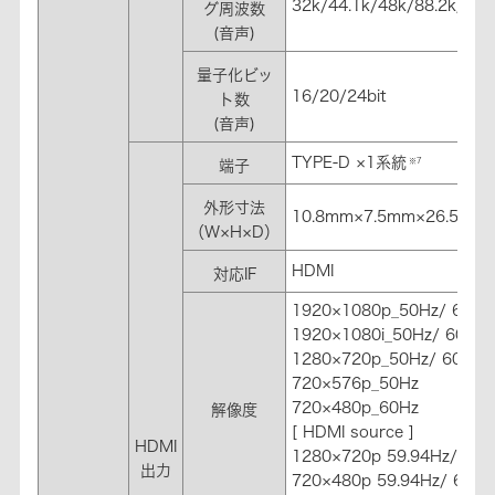
32k/44.1k/48k/88.2k/96
グ周波数
(音声)
量子化ビッ
16/20/24bit
ト数
(音声)
TYPE-D ×1系統
※7
端子
外形寸法
10.8mm×7.5mm×26.5mm
（W×H×D）
HDMI
対応IF
1920×1080p_50Hz/ 60Hz
1920×1080i_50Hz/ 60Hz
1280×720p_50Hz/ 60Hz
720×576p_50Hz
720×480p_60Hz
解像度
[ HDMI source ]
HDMI
1280×720p 59.94Hz/60H
出力
720×480p 59.94Hz/ 60Hz