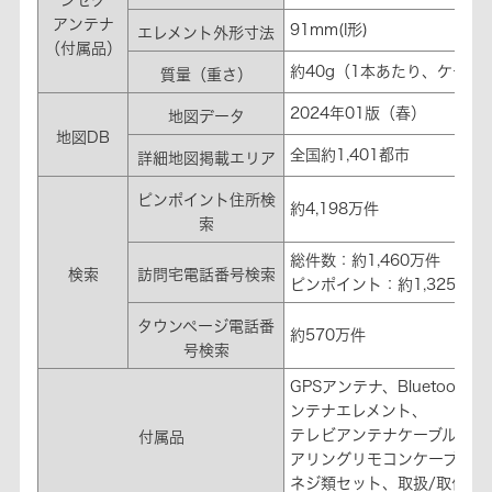
アンテナ
91mm(I形)
エレメント外形寸法
（付属品）
約40g（1本あたり、ケーブ
質量（重さ）
2024年01版（春）
地図データ
地図DB
全国約1,401都市
詳細地図掲載エリア
ピンポイント住所検
約4,198万件
索
総件数：約1,460万件
検索
訪問宅電話番号検索
ピンポイント：約1,325万件
タウンページ電話番
約570万件
号検索
GPSアンテナ、Bluetooth
用
®
ンテナエレメント、
テレビアンテナケーブル、電
付属品
アリングリモコンケーブル
ネジ類セット、取扱/取付説