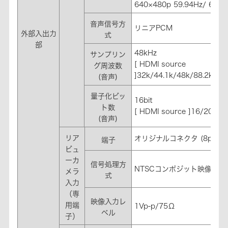
640×480p 59.94Hz/ 60Hz
音声信号方
リニアPCM
外部入出力
式
部
48kHz
サンプリン
[ HDMI source
グ周波数
]32k/44.1k/48k/88.2k/96
(音声)
量子化ビッ
16bit
ト数
[ HDMI source ]16/20/24b
(音声)
リア
オリジナルコネクタ (8pin)
端子
ビュ
ーカ
信号処理方
NTSCコンポジット映像信号/ 
メラ
式
入力
（専
映像入力レ
用端
1Vp-p/75Ω
ベル
子）