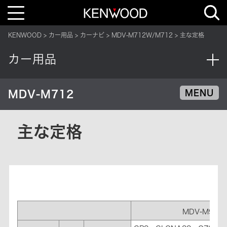
T
o
g
g
KENWOOD
カー用品
カーナビ
MDV-M712W/M712
主な定格
l
e
n
カー用品
a
v
i
g
a
MDV-M712
MENU
t
i
o
n
主な定格
MDV-M911