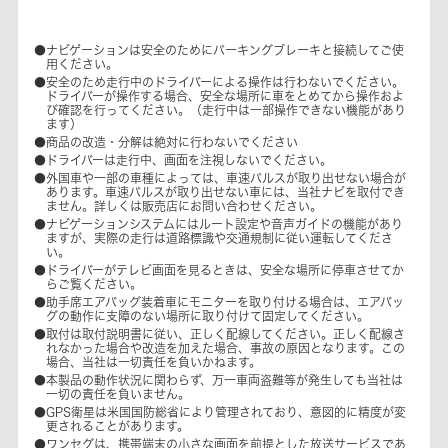
●ナビゲーションは安全のためにパーキングブレーキと接続してご使
用ください。
●安全のため走行中のドライバーによる操作は行わないでください。
ドライバーが操作する場合、安全な場所に車をとめてから操作およ
び確認を行ってください。（走行中は一部操作できない機能があり
ます）
●商品の改造・分解は絶対に行わないでください
●ドライバーは走行中、画面を注視しないでください。
●外国車や一部の車種によっては、車速パルスが取り出せない場合が
あります。車速パルスが取り出せない車には、当社ナビを取付でき
ません。詳しくは販売店にお問い合わせください。
●ナビゲーションシステムにはルート設定や音声ガイドの機能があり
ますが、実際の走行は道路標識や交通規制に従い運転してくださ
い。
●ドライバーがテレビ画面を見るときは、安全な場所に停車させてか
らご覧ください。
●助手席エアバッグ装着車にモニターを取り付ける場合は、エアバッ
グの動作に支障のない場所に取り付けて固定してください。
●取付は取付説明書に従い、正しく配線してください。正しく配線さ
れなかった場合や改造を加えた場合、事故の原因となります。この
場合、当社は一切責任を負いかねます。
●本製品の動作状況に関わらず、万一車両盗難等が発生しても当社は
一切の責任を負いません。
●GPS衛星は米国国防総省により管理されており、意図的に精度が変
更されることがあります。
●ワンセグは、携帯端末の小さな画面を前提とした放送サービスであ