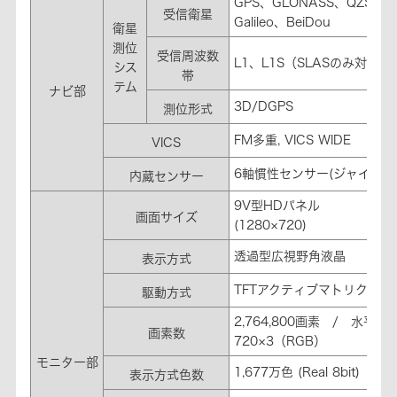
GPS、GLONASS、QZS
受信衛星
Galileo、BeiDou
衛星
測位
受信周波数
L1、L1S（SLASのみ対応）
シス
帯
テム
ナビ部
3D/DGPS
測位形式
FM多重, VICS WIDE
VICS
6軸慣性センサー(ジャイロ3
内蔵センサー
9V型HDパネル
画面サイズ
(1280×720)
透過型広視野角液晶
表示方式
TFTアクティブマトリクス
駆動方式
2,764,800画素 / 水平12
画素数
720×3（RGB）
モニター部
1,677万色 (Real 8bit)
表示方式色数