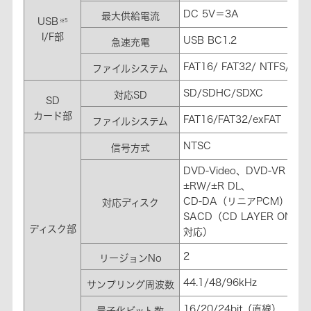
DC 5V＝3A
最大供給電流
USB
※5
I/F部
USB BC1.2
急速充電
FAT16/ FAT32/ NTFS/ ex
ファイルシステム
SD/SDHC/SDXC
対応SD
SD
カード部
FAT16/FAT32/exFAT
ファイルシステム
NTSC
信号方式
DVD-Video、DVD-VR（C
±RW/±R DL、
CD-DA（リニアPCM）、CD
対応ディスク
SACD（CD LAYER ONL
ディスク部
対応）
2
リージョンNo
44.1/48/96kHz
サンプリング周波数
16/20/24bit（直線）
量子化ビット数