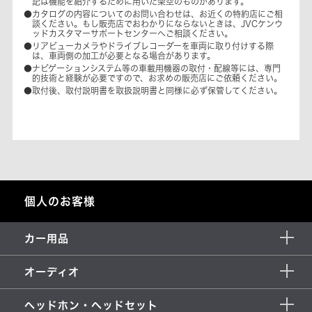
記は機能を紹介するために用いた架空のものがあります。
●カタログの内容についてのお問い合わせは、お近くの特約店にご相
談ください。もし販売店でおわかりにならないときは、JVCケンウ
ッドカスタマーサポートセンターへご相談ください。
●リアビューカメラやドライブレコーダーを車両に取り付けする際
は、車両側の加工が必要となる場合があります。
●ナビゲーションシステム等の車載用機器の取付・配線等には、専門
的技術と経験が必要ですので、お求めの販売店にご依頼ください。
●取付後、取付説明書を取扱説明書と同様に必ず保管してください。
個人のお客様
カー用品
オーディオ
ヘッドホン・ヘッドセット