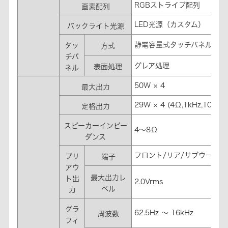
RGBストライプ配列
画素配列
LED光源（カスタム）
バックライト光源
静電容量式タッチパネル
タッ
方式
チパ
グレア処理
表面処理
ネル
50W × 4
最大出力
29W × 4 (4Ω,1kHz,10%TH
定格出力
スピーカーインピー
4～8Ω
ダンス
フロント/リア/サブウーフ
プリ
端子
アウ
最大出力レ
ト出
2.0Vrms
ベル
力
グラ
62.5Hz ～ 16kHz
周波数
フィ