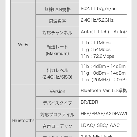
802.11 b/g/n/ac
無線LAN規格
2.4GHz/5.2GHz
周波数帯
Auto(1-11ch) Auto(36-4
対応チャンネル
11b：11Mbps
Wi-Fi
転送レート
11g：54Mbps
(Maximum)
11n：72.2Mbps
11b：4dBm - 14dBm
出力レベル
11g：0dBm - 14dBm
(2.4GHz/SISO)
11n（20MHz）：0dBm-14
Bluetooth Ver. 5.2準拠
Version
BR/EDR
デバイスタイプ
HFP/PBAP/A2DP/AVRCP
対応プロファイル
Bluetooth
®
LDAC/ SBC/ AAC
音声コーデック
3.5Φ Mini-Jack