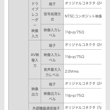
オリジナルコネクタ (24pin
ドラ
端子
イブ
信号処理方
レコ
NTSCコンポジット映像信号/ 
式
ーダ
ー
映像入力レ
映像
1Vp-p/75Ω
ベル
入力
オリジナルコネクタ (24pin
端子
AV映
映像入力レ
1Vp-p/75Ω
像入
ベル
力
音声最大入
2.0Vrms
力レベル
オリジナルコネクタ (24pin
端子
映像
映像出力レ
出力
1Vp-p/75Ω
ベル
オリジナルコネクタ (7pin)
※
外部機器通信端子