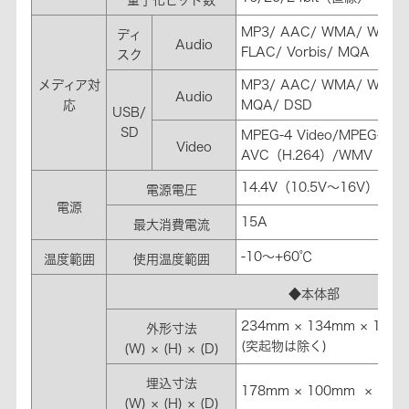
MP3/ AAC/ WMA/ WAV/
ディ
Audio
FLAC/ Vorbis/ MQA
スク
メディア対
MP3/ AAC/ WMA/ WAV/ F
Audio
応
MQA/ DSD
USB/
SD
MPEG-4 Video/MPEG-4
Video
AVC（H.264）/WMV
14.4V（10.5V～16V）
電源電圧
電源
15A
最大消費電流
-10～+60℃
温度範囲
使用温度範囲
◆本体部
234mm × 134mm × 190
外形寸法
(突起物は除く)
(W) × (H) × (D)
埋込寸法
178mm × 100mm × 160
(W) × (H) × (D)