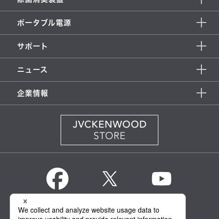
インターフェー
ス
KNA-19HC
●
ポータブル電源
ケーブル
出力用
サポート
Lightning - USB
ケーブル
KCA-iP103
ニュース
（音楽再生用）
ETC/ステアリ
企業情報
※5
ングリモコン
KNA-300EX
対応ケーブル
KENWOOD Global