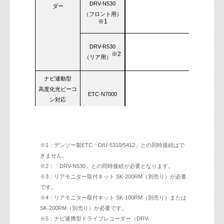
DRV-N530
ダー
（フロント用）
※1
DRV-R530
※2
（リア用）
ナビ連動型
高度化光ビーコ
ETC-N7000
ン対応
ETC2.0車載器
ナビ連動型
ETC-N3000
ETC2.0車載器
※1：デンソー製ETC「DIU-5310/5412」との同時接続はで
きません。
●
※3
※2：「DRV-N530」との同時接続が必要となります。
LZ-1000HD
（同梱ケーブルにて接続＋KNA-
※3：リアモニター取付キット SK-200RM（別売り）が必要
リアモニター
です。
●
※4：リアモニター取付キット SK-100RM（別売り）または
※4
LZ-900
（同梱ケーブルにて接続＋KNA-
SK-200RM（別売り）が必要です。
※5：ナビ連携型ドライブレコーダー（DRV-