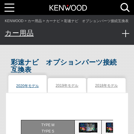
T
o
g
g
l
KENWOOD
カー用品
カーナビ
彩速ナビ オプションパーツ接続互換表
e
n
a
カー用品
v
i
g
a
t
i
o
n
彩速ナビ オプションパーツ接続
互換表
2019年モデル
2018年モデル
2020年モデル
TYPE M
TYPE S