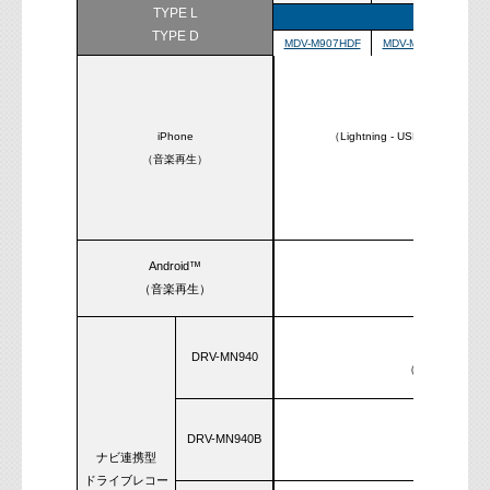
TYPE L
TYPE 
TYPE D
MDV-M907HDF
MDV-M907HDL
M
●
iPhone
（Lightning - USBケーブル K
（音楽再生）
●
®
（Bluetooth
に
Android™
●
®
（音楽再生）
（Bluetooth
に
●
DRV-MN940
（同梱ケーブル
DRV-MN940B
ー
ナビ連携型
ドライブレコー