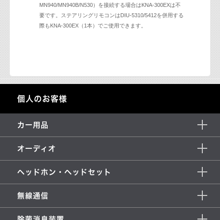
MN940/MN940B/N530）を接続する場合はKNA-300EXは不
●
フロントカメラ
CMOS-320
要です。ステアリングリモコンはDIU-5310/5412を併用する
（同梱ケーブルにて接続＋KNA-
際もKNA-300EX（1本）でご使用できます。
CMOS-
C320/C230/C23
0W
リアカメラ
CMOS-
320/230/230W
個人のお客様
CMOS-
●
リアカメラ(HD)
C740HD
（同梱ケーブル
カー用品
AVプリアウト
KNA-17AV
●
オーディオ
拡張ケーブル
ヘッドホン・ヘッドセット
HDMI
インターフェース
KNA-20HC
●
ケーブル
無線通信
入力用
除菌消臭装置
HDMI