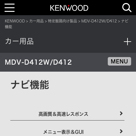
T
o
g
g
KENWOOD
カー用品
特定販路向け製品
MDV-D412W/D412
ナビ
l
e
機能
n
a
v
カー用品
i
g
a
t
i
MDV-D412W/D412
MENU
o
n
ナビ機能
高画質＆高速レスポンス
メニュー表示＆GUI