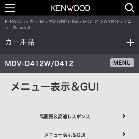
T
o
g
g
KENWOOD
カー用品
特定販路向け製品
MDV-D412W/D412
メニ
l
e
ュー表示＆GUI
n
a
v
カー用品
i
g
a
t
i
MDV-D412W/D412
MENU
o
n
メニュー表示＆GUI
高画質＆高速レスポンス
メニュー表示＆GUI