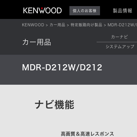
製品情報
個人のお客様
KENWOOD
カー用品
特定販路向け製品
MDR-D212W/
カーナビ
カー用品
システムアップ
MDR-D212W/D212
ナビ機能
高画質＆高速レスポンス