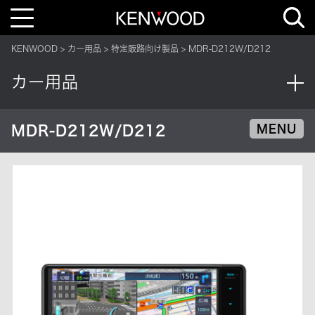
T
o
g
g
KENWOOD
カー用品
特定販路向け製品
MDR-D212W/D212
l
e
n
カー用品
a
v
i
g
a
MDR-D212W/D212
MENU
t
i
o
n