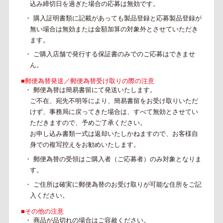
込み締切日を過ぎた場合の応募は
無効です。
・ 購入証明書類に記載があっても製品登録と応募製品登録が
無い場合は無効または金額加算の対象外とさせていただき
ます。
・ ご購入店舗で発行する保証書のみでのご応募はできませ
ん。
■郵便為替発送／郵便為替受け取りの際の注意
・ 郵便為替は簡易書留にて発送いたします。
ご不在、宛先不明等により、簡易書留をお受け取りいただ
けず、事務局に戻ってきた場合は、すべて無効とさせてい
ただきますので、予めご了承ください。
お申し込み書類一式は返却いたしかねますので、お客様自
身での複写控えをお勧めいたします。
・ 郵便為替の受領はご購入者（ご応募者）のみ対象となりま
す。
・ ご住所は確実に郵便為替のお受け取りが可能な住所をご記
入ください。
■その他の注意
・ 商品が品切れの場合はご容赦ください。