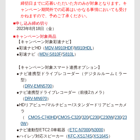
締切日までに応募いただいた方のみが対象となります。キ
ャンペーン期間外での応募はいかなる事情においても受け
かねますので、予めご了承ください。
■申し込み締め切り
2023年8月18日（金）
■キャンペーン対象商品
【キャンペーン対象彩速ナビ】
●彩速ナビHD（
MDV-M910HDF
/
M910HDL
）
●彩速ナビ（
MDV-S810F
/
S810L
）
【キャンペーン対象スマート連携オプション】
●ナビ連携型ドライブレコーダー（デジタルルームミラー
型）
（
DRV-EMN5700
）
●ナビ連携型ドライブレコーダー（前後2カメラ）
（
DRV-MN970
）
●HDリアビュー/マルチビュー/スタンダードリアビューカメ
ラ
（
CMOS-C740HD
/
CMOS-C320
/
320
/
C230
/
C230W
/
230
/
23
0W
）
●ナビ連動型ETC2.0車載器（
ETC-N7000
/
N3000
）
●ハイレゾ対応スピーカー（
KFC-XS174S
/
XS164S
）