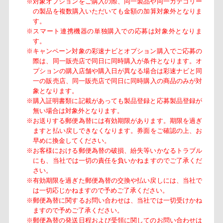
※対象オプションをご購入の際、同一製品や同一カテゴリー
の製品を複数購入いただいても金額の加算対象外となりま
す。
※スマート連携機器の単独購入での応募は対象外となりま
す。
※キャンペーン対象の彩速ナビとオプション購入でご応募の
際は、同一販売店で同日に同時購入が条件となります。オ
プションの購入店舗や購入日が異なる場合は彩速ナビと同
一の販売店、同一販売店で同日に同時購入の商品のみが対
象となります。
※購入証明書類に記載があっても製品登録と応募製品登録が
無い場合は対象外となります。
※お送りする郵便為替には有効期限があります。期限を過ぎ
ますと払い戻しできなくなります。券面をご確認の上、お
早めに換金してください。
※お客様における郵便為替の破損、紛失等いかなるトラブル
にも、当社では一切の責任を負いかねますのでご了承くだ
さい。
※有効期限を過ぎた郵便為替の交換や払い戻しには、当社で
は一切応じかねますので予めご了承ください。
※郵便為替に関するお問い合わせは、当社では一切受けかね
ますので予めご了承ください。
※郵便為替の発送日程および受領に関してのお問い合わせは