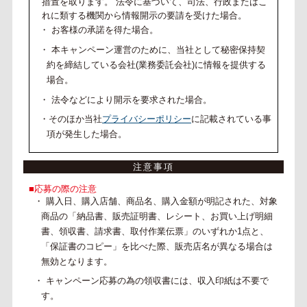
措置を取ります。 法令に基づいて、司法、行政またはこ
れに類する機関から情報開示の要請を受けた場合。
・ お客様の承諾を得た場合。
・ 本キャンペーン運営のために、当社として秘密保持契
約を締結している会社(業務委託会社)に情報を提供する
場合。
・ 法令などにより開示を要求された場合。
・そのほか当社
プライバシーポリシー
に記載されている事
項が発生した場合。
注意事項
■応募の際の注意
・ 購入日、購入店舗、商品名、購入金額が明記された、対象
商品の「納品書、販売証明書、レシート、お買い上げ明細
書、領収書、請求書、取付作業伝票」のいずれか1点と、
「保証書のコピー」を比べた際、販売店名が異なる場合は
無効となります。
・ キャンペーン応募の為の領収書には、収入印紙は不要で
す。