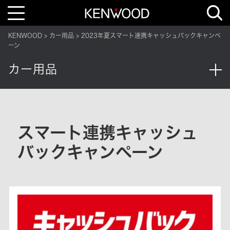
T
o
g
g
KENWOOD
カー用品
2023年夏スマート連携キャッシュバックキャンペ
l
e
ーン
n
a
カー用品
v
i
g
a
t
i
o
n
スマート連携キャッシュ
バックキャンペーン