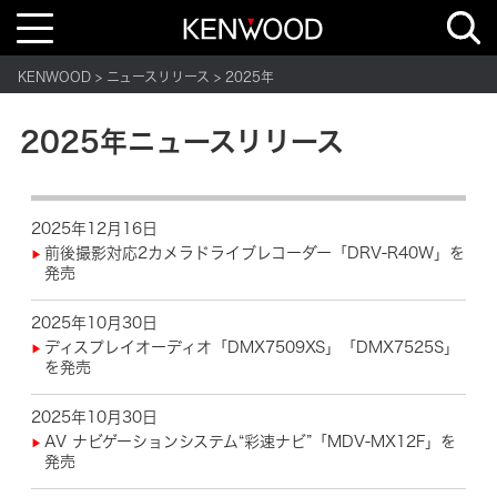
T
o
g
g
KENWOOD
ニュースリリース
2025年
l
e
n
a
2025年ニュースリリース
v
i
g
a
t
i
2025年12月16日
o
n
前後撮影対応2カメラドライブレコーダー「DRV-R40W」を
発売
2025年10月30日
ディスプレイオーディオ「DMX7509XS」「DMX7525S」
を発売
2025年10月30日
AV ナビゲーションシステム“彩速ナビ”「MDV-MX12F」を
発売