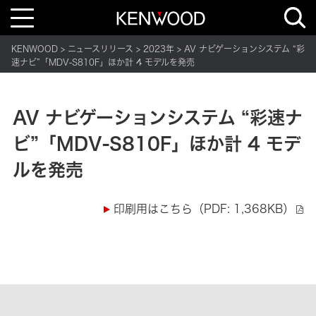
T
o
g
g
KENWOOD
ニュースリリース
2023年
AV ナビゲーションシステム “彩
l
e
速ナビ”「MDV-S810F」ほか計 4 モデルを発売
n
a
v
i
g
AV ナビゲーションシステム “彩速ナ
a
t
ビ”「MDV-S810F」ほか計 4 モデ
i
o
n
ルを発売
印刷用はこちら（PDF: 1,368KB）