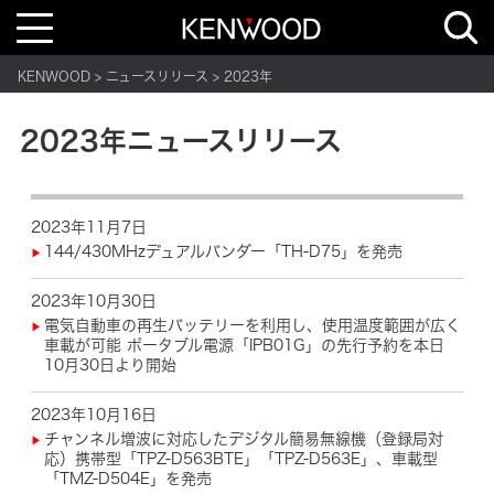
T
o
g
g
KENWOOD
ニュースリリース
2023年
l
e
n
a
2023年ニュースリリース
v
i
g
a
t
i
2023年11月7日
o
n
144/430MHzデュアルバンダー「TH-D75」を発売
2023年10月30日
電気自動車の再生バッテリーを利用し、使用温度範囲が広く
車載が可能 ポータブル電源「IPB01G」の先行予約を本日
10月30日より開始
2023年10月16日
チャンネル増波に対応したデジタル簡易無線機（登録局対
応）携帯型「TPZ-D563BTE」「TPZ-D563E」、車載型
「TMZ-D504E」を発売