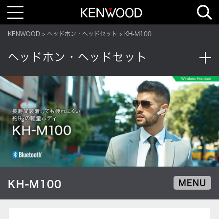
T
o
g
g
KENWOOD
ヘッドホン・ヘッドセット
KH-M100
l
e
n
ヘッドホン・ヘッドセット
a
v
i
g
a
t
i
o
n
KH-M100
MENU