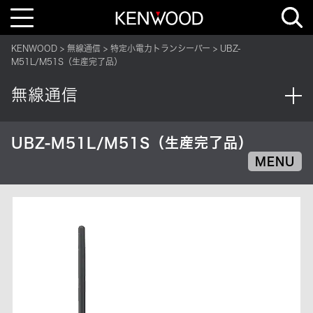
T
o
g
g
KENWOOD
無線通信
特定小電力トランシーバー
UBZ-
l
e
M51L/M51S（生産完了品）
n
a
v
無線通信
i
g
a
t
i
UBZ-M51L/M51S（生産完了品）
o
n
MENU