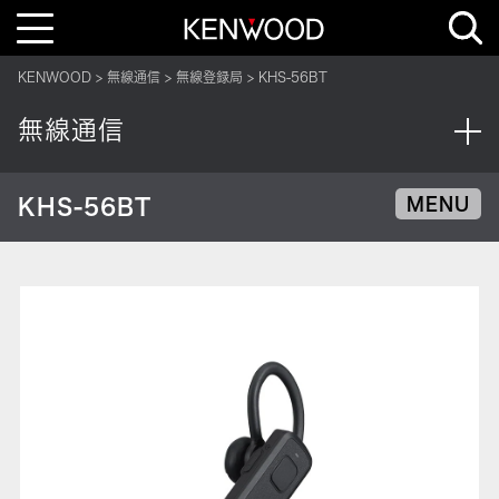
T
o
g
g
KENWOOD
無線通信
無線登録局
KHS-56BT
l
e
n
無線通信
a
v
i
g
a
KHS-56BT
MENU
t
i
o
n