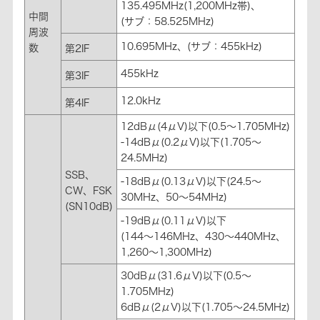
135.495MHz(1,200MHz帯)、
中間
(サブ：58.525MHz)
周波
10.695MHz、(サブ：455kHz)
数
第2IF
455kHz
第3IF
12.0kHz
第4IF
12dBμ(4μV)以下(0.5～1.705MHz)
-14dBμ(0.2μV)以下(1.705～
24.5MHz)
SSB、
-18dBμ(0.13μV)以下(24.5～
CW、FSK
30MHz、50～54MHz)
(SN10dB)
-19dBμ(0.11μV)以下
(144～146MHz、430～440MHz、
1,260～1,300MHz)
30dBμ(31.6μV)以下(0.5～
1.705MHz)
6dBμ(2μV)以下(1.705～24.5MHz)