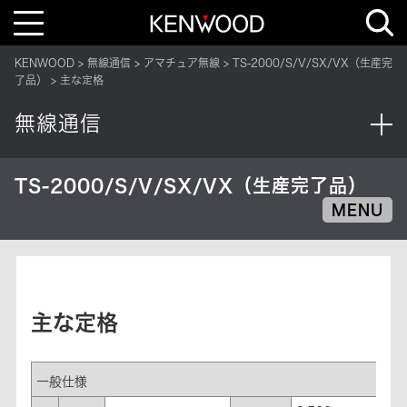
T
o
g
g
KENWOOD
無線通信
アマチュア無線
TS-2000/S/V/SX/VX（生産完
l
e
了品）
主な定格
n
a
v
無線通信
i
g
a
t
i
TS-2000/S/V/SX/VX（生産完了品）
o
n
MENU
主な定格
一般仕様