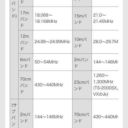
ド
バ
ン
17m
18.068～
21.0～
ド)
15mバ
バン
18.168MHz
21.45MHz
ンド
ド
12m
10mバ
24.89～24.99MHz
28.0～29.7MHz
バン
ンド
ド
6mバ
2mバン
50～54MHz
144～146MHz
ンド
ド
1,260～
70cm
1,300MHz
23cmバ
430～440MHz
バン
(TS-2000SX、
ンド
ド
VXのみ)
(サ
ブ
2mバ
70cmバ
144～146MHz
430～440MHz
バ
ンド
ンド
ン