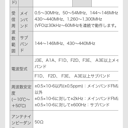
ド)
0.5～30MHz、50～54MHz、144～146MHz、
受
メイ
430～440MHz、1,260～1,300MHz
信
ンバ
(VFOは30kHz～60MHzを連続で動作します。)
周
ンド
波
サブ
数
144～146MHz、430～440MHz
バン
範
ド
囲
J3E、A1A、F1D、F2D、F3E、 A3E以上メイン
バンド
電波型式
F1D、 F2D、 F3E、 A3E以上サブバンド
±0.5×10-6以内(±0.5ppm)：メインバンドFM送信
周波数安定
以外
度
±0.5×10-6に対して±2kHz：メインバンドFM送信
(－10℃～
±0.5×10-6に対して±600Hz：サブバンド
＋50℃)
アンテナイ
50Ω
ンピーダン