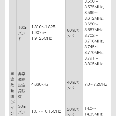
3.500～
3.575MHz、
3.599～
3.612MHz、
3.680～
1.810～1.825、
160m
3.687MHz
80mバ
1.9075～
バン
3.702～
ンド
1.9125MHz
ド
3.716MHz、
3.745～
3.770MHz、
3.791～
3.805MHz
周
非常
波
連絡
40mバ
4,630kHz
7.0～7.2MHz
数
設定
ンド
範
周波
囲
数
(メ
30m
イ
14.0～
20mバ
10.1～10.15MHz
バン
ン
14.35MHz
ンド