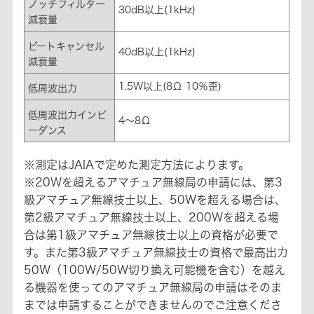
ノッチフィルター
30dB以上(1kHz)
減衰量
ビートキャンセル
40dB以上(1kHz)
減衰量
1.5W以上(8Ω 10％歪)
低周波出力
低周波出力インピ
4～8Ω
ーダンス
※測定はJAIAで定めた測定方法によります。
※20Wを超えるアマチュア無線局の申請には、第3
級アマチュア無線技士以上、50Wを超える場合は、
第2級アマチュア無線技士以上、200Wを超える場
合は第1級アマチュア無線技士以上の資格が必要で
す。また第3級アマチュア無線技士の資格で最高出力
50W（100W/50W切り換え可能機を含む）を越え
る機器を使ってのアマチュア無線局の申請はそのま
までは申請することができませんのでご注意くださ