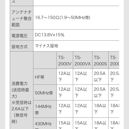
ス
アンテナチ
16.7～150Ω(1.9～50MHz帯)
ューナ整合
範囲
DC13.8V±15％
電源電圧
マイナス接地
接地方式
TS-
TS-
TS-
TS-
2000V
2000VX
2000S
2000SX
12A以
12A以
20.5A
20.5A以
HF帯
下
下
以下
下
消費電力
12A以
12A以
20.5A
20.5A以
(送信時最
50MHz帯
下
下
以下
下
大)
※受信時は
12A以
12A以
18A以
18A以
144MHz
2.6A以下
下
下
下
下
帯
（無信号
時）
15A以
15A以
18A以
18A以
430MHz