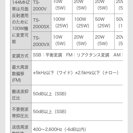
10W
20W
20W
20W
144MHZ
TS-
（5W）
（5W）
（5W）
（5W）
帯は月面
2000V
反射運用
100W
100W
50W
50W
TS-
のために
（25W）
（25W）
（25W）
（12.5
2000SX
100W機
に変更可
10W
20W
20W
20W
TS-
能
（5W）
（5W）
（5W）
（5W）
2000VX
SSB：平衡変調 FM：リアクタンス変調 AM：低
変調方式
最大周波
±5kHz以下（ワイド）±2.5kHz以下（ナロー）
数偏移
(FM)
搬送波抑
50dB以上（SSB）
圧比
不要側波
50dB以上（SSB）
帯抑圧比
送信周波
400～2,600Hz（-6dB以内）