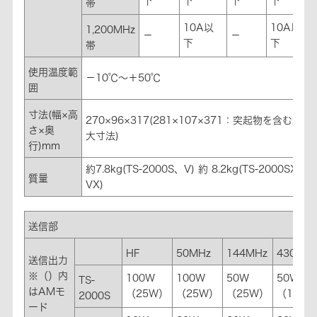
下
下
下
下
帯
10A以
10A以
1,200MHz
－
－
下
下
帯
使用温度範
－10℃～＋50℃
囲
寸法(幅×高
270×96×317(281×107×371：突起物を含む最
さ×奥
大寸法)
行)mm
約7.8kg(TS-2000S、V) 約 8.2kg(TS-2000SX、
質量
VX)
送信部
HF
50MHz
144MHz
430MH
送信出力
※（）内
100W
100W
50W
50W
TS-
はAMモ
（25W）
（25W）
（25W）
（12.5
2000S
ード