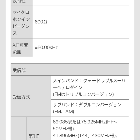
数特性
マイクロ
ホンイン
600Ω
ピーダン
ス
XIT可変
±20.00kHz
範囲
受信部
メインバンド：クォードラプルスーパ
ーヘテロダイン
(FMはトリプルコンバージョン)
受信方式
サブバンド：ダブルコンバージョン
(FM、AM)
69.085または75.925MHz(HF～
50MHz帯)、
41.895MHz(144、430MHz帯)、
第1IF