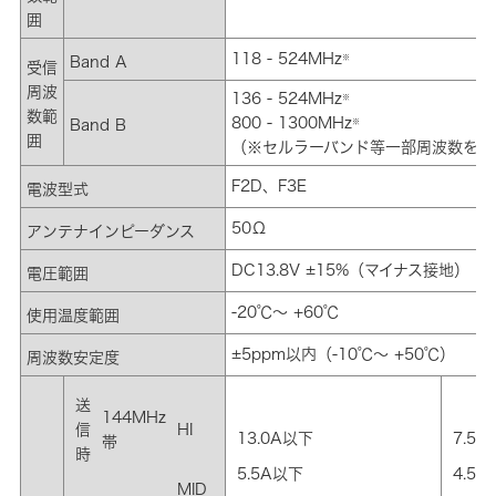
囲
118 - 524MHz
※
Band A
受信
周波
136 - 524MHz
※
数範
800 - 1300MHz
Band B
※
囲
（※セルラーバンド等一部周波数を除
F2D、F3E
電波型式
50Ω
アンテナインピーダンス
DC13.8V ±15%（マイナス接地）
電圧範囲
-20℃～ +60℃
使用温度範囲
±5ppm以内（-10℃～ +50℃）
周波数安定度
送
144MHz
信
HI
13.0A以下
7.5
帯
時
5.5A以下
4.5
MID