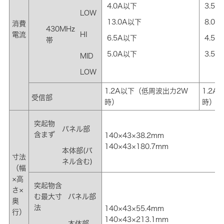
4.0A以下
3.5
LOW
13.0A以下
8.0
消費
430MHz
電流
HI
6.5A以下
4.5
帯
5.0A以下
3.5
MID
LOW
1.2A以下（低周波出力2W
1.2
受信部
時）
時）
突起物
パネル部
含まず
140×43×38.2mm
140×43×180.7mm
本体部(パ
寸法
ネル含む)
（幅
×高
突起物含
さ×
む最大寸
パネル部
奥
法
140×43×55.4mm
行）
140×43×213.1mm
本体部