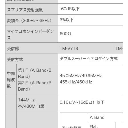
-60dB以下
スプリアス発射強度
3%以下
変調歪（300Hz～3kHz）
マイクロホンインピーダン
600Ω
ス
受信部
TM-V71S
TM-V
ダブルスーパーヘテロダイン方式
受信方式
第1IF（A Band/B
中間
45.05MHz/49.95MHz
Band）
周波
455kHz/450kHz
第2IF（A Band/B
数
Band）
144MHz
0.16μV(-16dBμ）以下
帯/430MHz帯
A Band
FM：