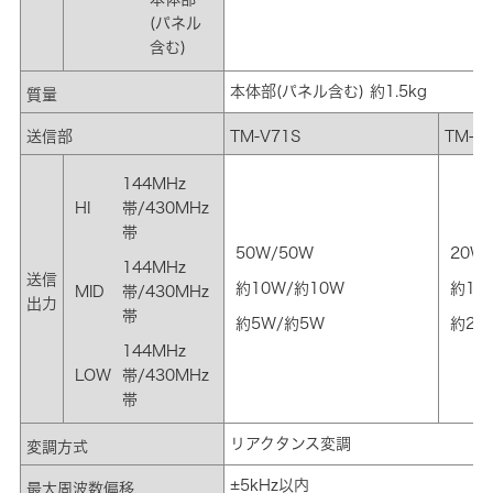
(パネル
含む)
本体部(パネル含む) 約1.5kg
質量
送信部
TM-V71S
TM-V
144MHz
HI
帯/430MHz
帯
50W/50W
20W
144MHz
送信
約10W/約10W
約10
MID
帯/430MHz
出力
帯
約5W/約5W
約2W
144MHz
LOW
帯/430MHz
帯
リアクタンス変調
変調方式
±5kHz以内
最大周波数偏移