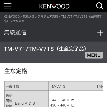
T
o
g
g
KENWOOD
無線通信
アマチュア無線
TM-V71/TM-V71S（生産完了
l
e
品）
主な定格
n
a
v
無線通信
i
g
a
t
i
TM-V71/TM-V71S（生産完了品）
o
n
MENU
主な定格
一般仕様
TM-V71S
TM-V
送信
144 - 146MHz
周波
Band A & B
430 - 440MHz
数範