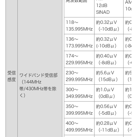
周波数範囲
AM：
12dB
10dB
SINAD
118～
約0.32μV
約0.4
135.995MHz
（-10dBμ）
（-8
136～
約0.32μV
約0.4
173.995MHz
(-10dBμ）
(-8d
174～
約0.40μV
約0.5
229.995MHz
（-8dBμ）
（-6
受信
230～
約5.6μV
約5.
ワイドバンド受信部
感度
299.995MHz
（15dBμ）
（15
（144MHz
帯/430MHz帯を除
300～
約1.0μV
約1.
く）
349.995MHz
（0dBμ）
（0d
350～
約0.56μV
約0.5
399.995MHz
（-5dBμ）
（-5
400～
約0.28μV
約0.3
499.995MHz
（-11dBμ）
（-9