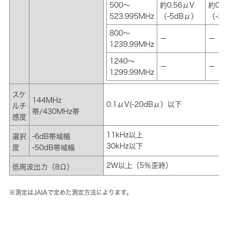
500～
約0.56μV
約0.7
523.995MHz
（-5dBμ）
（-3
800～
－
－
1239.99MHz
1240～
－
－
1299.99MHz
スケ
144MHz
0.1μV(-20dBμ）以下
ルチ
帯/430MHz帯
感度
11kHz以上
選択
-6dB帯域幅
30kHz以下
度
-50dB帯域幅
2W以上（5％歪時）
低周波出力（8Ω）
※測定はJAIAで定めた測定方法によります。