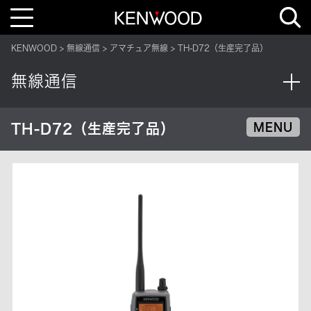
T
o
g
g
KENWOOD
無線通信
アマチュア無線
TH-D72（生産完了品）
l
e
n
無線通信
a
v
i
g
a
TH-D72（生産完了品）
MENU
t
i
o
n