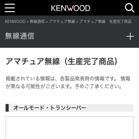
T
o
g
g
KENWOOD
無線通信
アマチュア無線
アマチュア無線 生産完了商品
l
e
n
無線通信
a
v
i
g
a
t
アマチュア無線（生産完了商品）
i
o
n
掲載されている情報は、各製品発表時の情報です。 情報
が異なる可能性がございます。予めご了承ください。
オールモード・トランシーバー