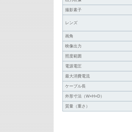
撮影素子
レンズ
画角
映像出力
照度範囲
電源電圧
最大消費電流
ケーブル長
外形寸法（W×H×D）
質量（重さ）