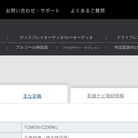
お問い合わせ・サポート
よくあるご質問
ディスプレイオーディオ/カーオーディオ
ドライブレ
アルコール検知器
特定販路向
アクセサリー・オプション
彩速ナビ接続情報
主な定格
｢CMOS-C230W｣
広角鏡像（後方確認用）