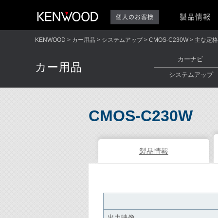
製品情報
個人のお客様
KENWOOD
カー用品
システムアップ
CMOS-C230W
主な定格
カーナビ
カー用品
システムアップ
CMOS-C230W
製品情報
出力映像