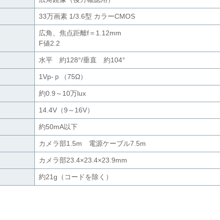
33万画素 1/3.6型 カラーCMOS
広角、焦点距離f＝1.12mm
F値2.2
水平 約128°/垂直 約104°
1Vp-ｐ（75Ω）
約0.9～10万lux
14.4V（9～16V）
約50mA以下
カメラ部1.5m 電源ケーブル7.5m
カメラ部23.4×23.4×23.9mm
約21g（コードを除く）