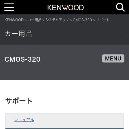
T
o
g
g
KENWOOD
カー用品
システムアップ
CMOS-320
サポート
l
e
n
カー用品
a
v
i
g
a
t
i
CMOS-320
MENU
o
n
サポート
マニュアル