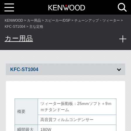
T
o
g
g
l
KENWOOD
カー用品
スピーカー/DSP
チューンアップ・ツィーター
e
n
KFC-ST1004
主な定格
a
v
カー用品
i
g
a
t
i
o
n
KFC-ST1004
ツィーター振動板：25mmソフト＋9ｍ
ｍチタンドーム
概要
高音質フィルムコンデンサー
瞬間最大
180W