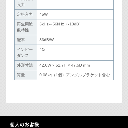
入力
定格入力
45W
再生周波
5kHz～56kHz（-10dB）
数特性
能率
86dB/W
インピー
4Ω
ダンス
外形寸法
42.6W × 51.7H × 47.5D mm
質量
0.08kg（1個）アングルブラケット含む
個人のお客様