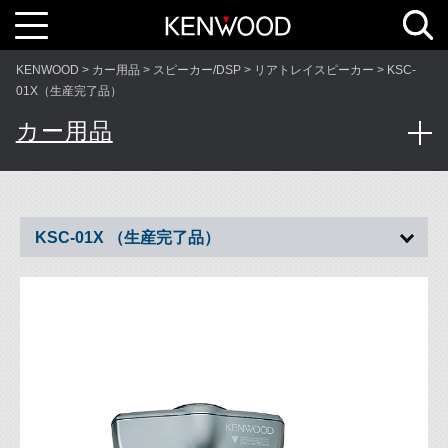
T
o
g
g
l
KENWOOD
カー用品
スピーカー/DSP
リアトレイスピーカー
KSC-
e
n
01X（生産完了品）
a
v
カー用品
i
g
a
t
i
o
n
KSC-01X （生産完了品）