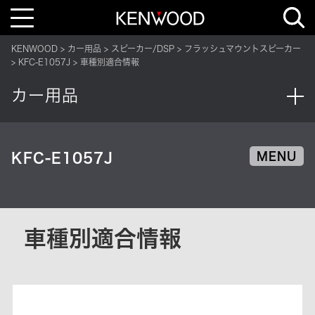
T
o
g
g
KENWOOD
カー用品
スピーカー/DSP
フラッシュマウントスピーカー
l
e
KFC-E1057J
車種別適合情報
n
a
v
カー用品
i
g
a
t
i
o
KFC-E1057J
MENU
n
車種別適合情報