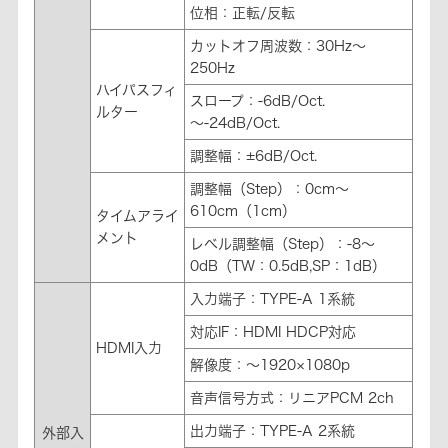
位相：正転/反転
カットオフ周波数：30Hz～
250Hz
ハイパスフィ
スロープ：-6dB/Oct.
ルター
～-24dB/Oct.
調整幅：±6dB/Oct.
調整幅（Step）：0cm～
610cm（1cm）
タイムアライ
メント
レベル調整幅（Step）：-8～
0dB（TW：0.5dB,SP：1dB）
入力端子：TYPE-A 1系統
対応IF：HDMI HDCP対応
HDMI入力
解像度：～1920×1080p
音声信号方式：リニアPCM 2ch
出力端子：TYPE-A 2系統
外部入