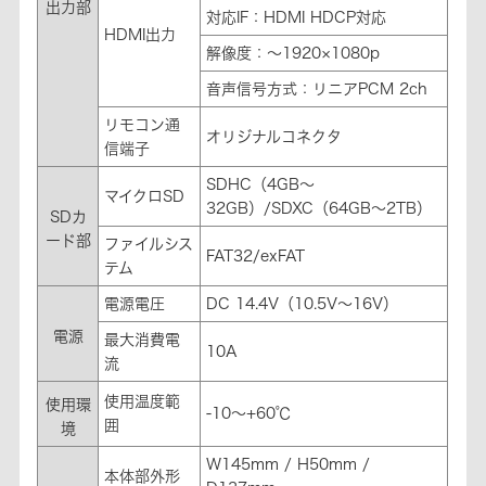
出力部
対応IF：HDMI HDCP対応
HDMI出力
解像度：～1920×1080p
音声信号方式：リニアPCM 2ch
リモコン通
オリジナルコネクタ
信端子
SDHC（4GB～
マイクロSD
32GB）/SDXC（64GB～2TB）
SDカ
ード部
ファイルシス
FAT32/exFAT
テム
電源電圧
DC 14.4V（10.5V～16V）
電源
最大消費電
10A
流
使用温度範
使用環
-10～+60℃
囲
境
W145mm / H50mm /
本体部外形