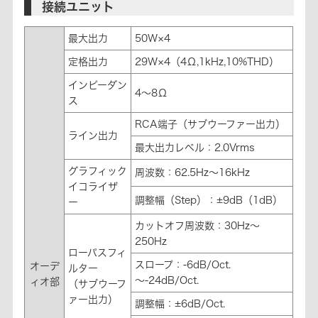
接続ユニット
最大出力
50W×4
定格出力
29W×4（4Ω,1kHz,10%THD）
インピーダン
4～8Ω
ス
RCA端子（サブウーファー出力）
ライン出力
最大出力レベル：2.0Vrms
グラフィック
周波数：62.5Hz～16kHz
イコライザ
調整幅（Step）：±9dB（1dB）
ー
カットオフ周波数：30Hz～
250Hz
ローパスフィ
スロープ：-6dB/Oct.
オーデ
ルター
～-24dB/Oct.
ィオ部
（サブウーフ
ァー出力）
調整幅：±6dB/Oct.