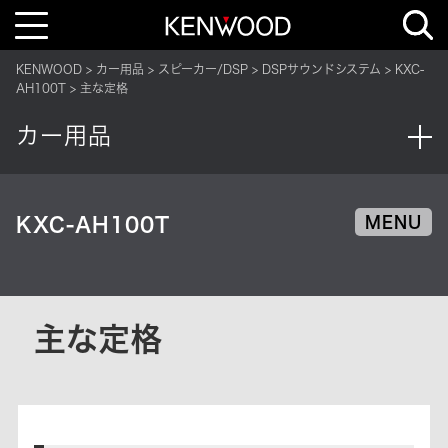
T
o
g
g
KENWOOD
カー用品
スピーカー/DSP
DSPサウンドシステム
KXC-
l
e
AH100T
主な定格
n
a
v
カー用品
i
g
a
t
i
o
KXC-AH100T
MENU
n
主な定格