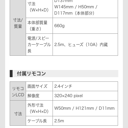
D137mm
寸法
W145mm / H50mm /
（W×H×D）
D117mm（本体部分）
寸法/
本体部質量
660g
質量
（重さ）
電源/スピー
カーケーブル
2.5m、ヒューズ（10A）内蔵
長
付属リモコン
画面サイズ
2.4インチ
リモコ
ンLCD
解像度
320×240 pixel
外形寸法
W50mm / H121mm / D11mm
（W×H×D）
寸法
ケーブル長
2.5m