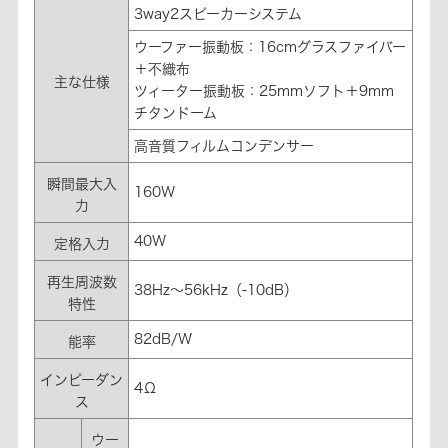
3way2スピーカーシステム
ウーファー振動板：16cmグラスファイバー
＋不織布
主な仕様
ツィーター振動板：25mmソフト＋9mm
チタンドーム
高音質フィルムコンデンサー
瞬間最大入
160W
力
40W
定格入力
再生周波数
38Hz～56kHz（-10dB）
特性
82dB/W
能率
インピーダン
4Ω
ス
ウー