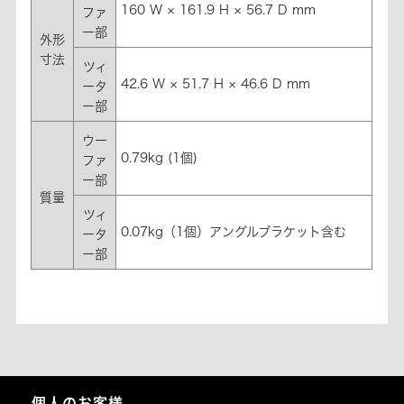
160 W × 161.9 H × 56.7 D mm
ファ
ー部
外形
寸法
ツィ
42.6 W × 51.7 H × 46.6 D mm
ータ
ー部
ウー
0.79kg (1個)
ファ
ー部
質量
ツィ
0.07kg（1個）アングルブラケット含む
ータ
ー部
個人のお客様