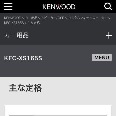
T
o
g
g
KENWOOD
カー用品
スピーカー/DSP
カスタムフィットスピーカー
l
e
KFC-XS165S
主な定格
n
a
v
カー用品
i
g
a
t
i
o
KFC-XS165S
MENU
n
主な定格