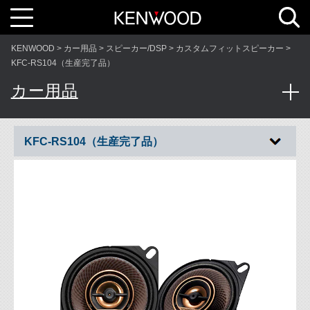
T
o
g
g
l
KENWOOD
カー用品
スピーカー/DSP
カスタムフィットスピーカー
e
n
KFC-RS104（生産完了品）
a
v
カー用品
i
g
a
t
i
o
n
KFC-RS104（生産完了品）