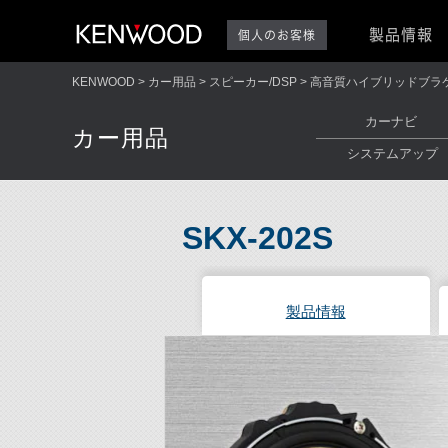
製品情報
個人のお客様
KENWOOD
カー用品
スピーカー/DSP
高音質ハイブリッドブラ
カーナビ
カー用品
システムアップ
SKX-202S
製品情報