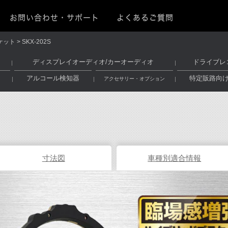
お問い合わせ・サポート
よくあるご質問
ケット
SKX-202S
ディスプレイオーディオ/カーオーディオ
ドライブレ
アルコール検知器
特定販路向
アクセサリー・オプション
寸法図
車種別適合情報