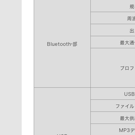
規
周
出
最大通
Bluetooth
部
®
プロフ
US
ファイル
最大供
MP3