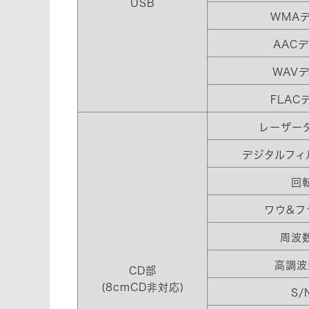
USB
WMA
AAC
WAV
FLAC
レーザー
デジタルフィル
回
ワウ&フ
周波
高調波
CD部
(8cmCD非対応)
S/