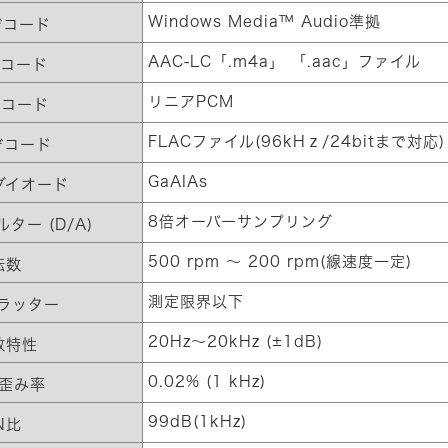
Windows Media™ Audio準拠
デコード
AAC-LC「.m4a」 「.aac」ファイル
デコード
リニアPCM
デコード
FLACファイル(96kHｚ/24bitまで対応)
デコード
GaAIAs
ダイオード
8倍オーバーサンプリング
ター (D/A)
500 rpm ～ 200 rpm(線速度一定)
転数
測定限界以下
ラッター
20Hz〜20kHz (±1dB)
数特性
0.02% (1 kHz)
歪み率
99dB(1kHz)
N比