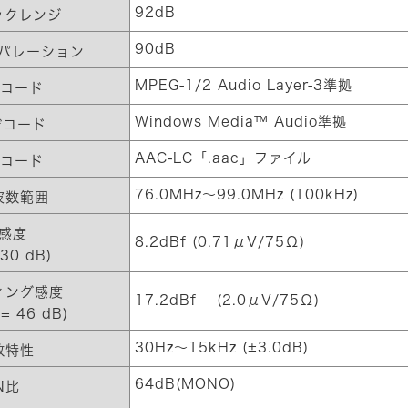
92dB
ックレンジ
90dB
パレーション
MPEG-1/2 Audio Layer-3準拠
デコード
Windows Media™ Audio準拠
デコード
AAC-LC「.aac」ファイル
デコード
76.0MHz〜99.0MHz (100kHz)
波数範囲
感度
8.2dBf (0.71μV/75Ω)
 30 dB)
ィング感度
17.2dBf (2.0μV/75Ω)
 = 46 dB)
30Hz〜15kHz (±3.0dB)
数特性
64dB(MONO)
N比