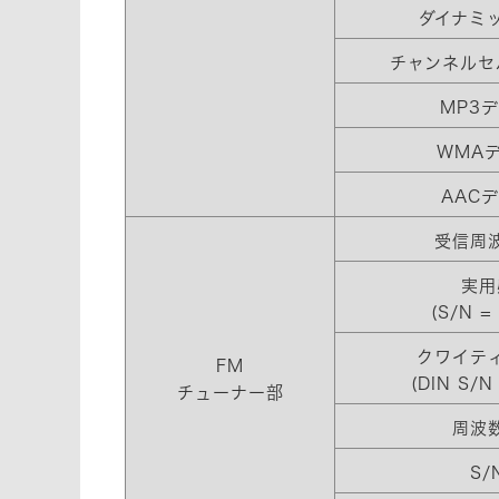
ダイナミ
チャンネルセ
MP3
WMA
AAC
受信周
実用
(S/N =
クワイテ
FM
(DIN S/N
チューナー部
周波
S/