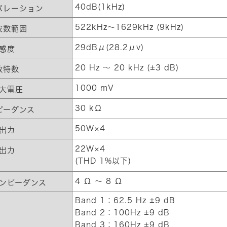
40dB(1kHz)
パレーション
522kHz〜1629kHz (9kHz)
波数範囲
29dBμ(28.2μv)
感度
20 Hz ～ 20 kHz (±3 dB)
数特数
1000 mV
大電圧
30 kΩ
ピーダンス
50W×4
出力
22W×4
出力
(THD 1%以下)
4 Ω ～ 8 Ω
ンピーダンス
Band 1：62.5 Hz ±9 dB
Band 2：100Hz ±9 dB
Band 3：160Hz ±9 dB